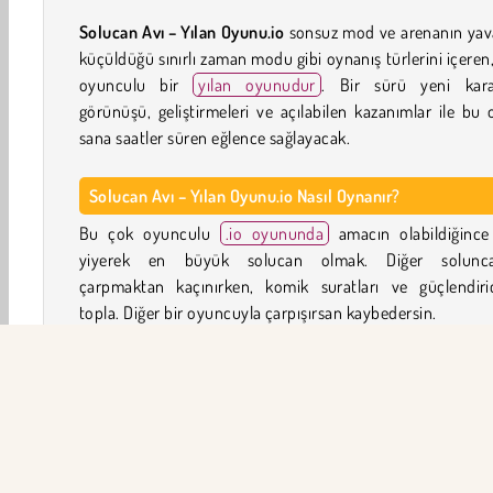
Solucan Avı – Yılan Oyunu.io
sonsuz mod ve arenanın yav
küçüldüğü sınırlı zaman modu gibi oynanış türlerini içeren
oyunculu bir
yılan oyunudur
. Bir sürü yeni kara
görünüşü, geliştirmeleri ve açılabilen kazanımlar ile bu
sana saatler süren eğlence sağlayacak.
Solucan Avı – Yılan Oyunu.io Nasıl Oynanır?
Bu çok oyunculu
.io oyununda
amacın olabildiğince
yiyerek en büyük solucan olmak. Diğer solunca
çarpmaktan kaçınırken, komik suratları ve güçlendirici
topla. Diğer bir oyuncuyla çarpışırsan kaybedersin.
Ancak, eğer başka bir oyuncuyu kendi yılanının bede
çarptırabilirsen onların yılanı patlayacak ve besinlerden o
uzun bir zincire dönüşecek. Diğer oyuncular gelmeden hı
bir şekilde yiyebildiğin kadar besin ye. Yılanın kıvrılıp 
bedeni üstünden geçebilir ve bus ana karşı yapılan saldır