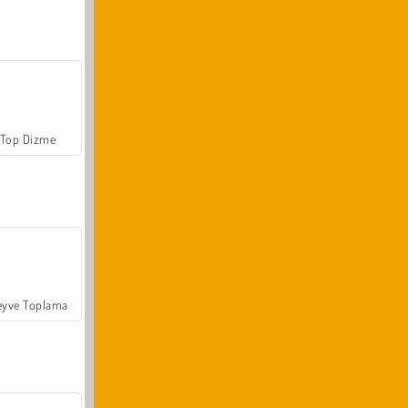
Top Dizme
yve Toplama