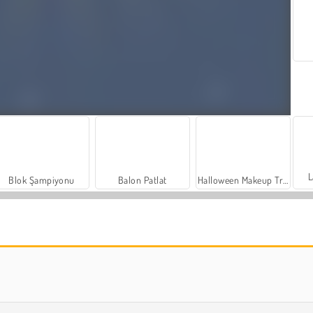
L
Blok Şampiyonu
Balon Patlat
Halloween Makeup Trends
Yıldızlar ve Saraylılar: Film Gecesi
Farm Merge Valley