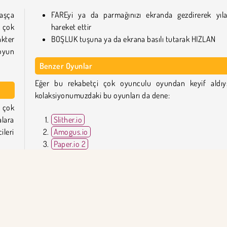
aşça
FAREyi ya da parmağınızı ekranda gezdirerek yıla
, çok
hareket ettir
kter
BOŞLUK tuşuna ya da ekrana basılı tutarak HIZLAN
 oyun
Benzer Oyunlar
Eğer bu rekabetçi çok oyunculu oyundan keyif aldıy
kolaksiyonumuzdaki bu oyunları da dene:
 çok
lara
Slither.io
leri
Amogus.io
Paper.io 2
Santa Snakes
nine
luşan
Solucan Avı - Yılan Oyunu.io Kim Tarafından
Geliştirilmiştir?
zlıca
kendi
Solucan Avı -Yılan Oyunu.io
,
Wild Spike tarafın
ılara
geliştirilmiştir.