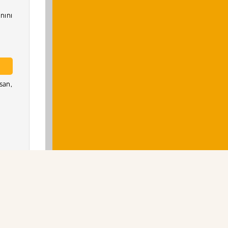
nını
san,
dan