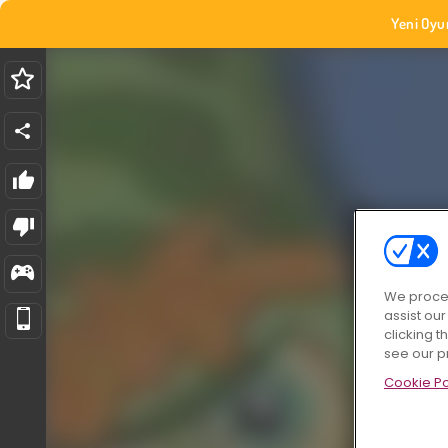
Yeni Oyu
We proces
assist ou
clicking t
see our p
Cookie Po