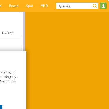
on
Beceri
Spor
MMO
Senin için
Elvenar
ervice, to
tising. By
Hastane Cerrah Doktor Oyunu
information