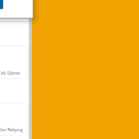
Arazi Aracı Tırmanışı 4x4
Tatlı Eşleme
fari Mahjong