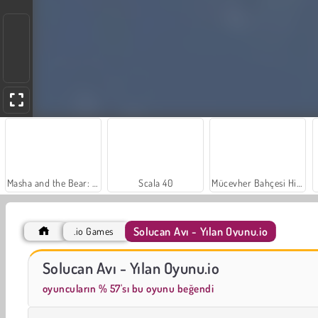
Masha and the Bear: Meadows
Scala 40
Mücevher Bahçesi Hikayesi
Solucan Avı - Yılan Oyunu.io
.io Games
Koreli Süper Model Makyajı
Kolej Toga Partisi Elbisesi
Solucan Avı - Yılan Oyunu.io
oyuncuların % 57'sı bu oyunu beğendi