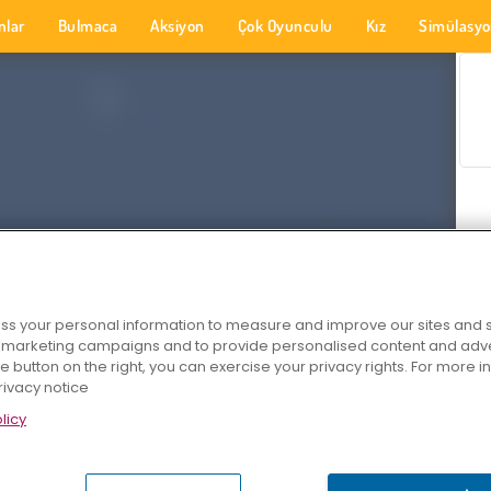
nlar
Bulmaca
Aksiyon
Çok Oyunculu
Kız
Simülasy
s your personal information to measure and improve our sites and s
r marketing campaigns and to provide personalised content and adver
he button on the right, you can exercise your privacy rights. For more 
rivacy notice
licy