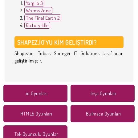
Yorg.io 3
Worms.Zone
The Final Earth 2
Factory Idle
SHAPEZ.IO'YU KIM GELIŞTIRDI?
Shapez.io, Tobias Springer IT Solutions tarafından
geliştirilmiştir.
.io Oyunları
İnşa Oyunları
HTML5 Oyunları
Bulmaca Oyunları
Tek Oyunculu Oyunlar