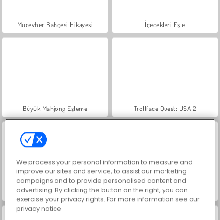
Mücevher Bahçesi Hikayesi
İçecekleri Eşle
Büyük Mahjong Eşleme
Trollface Quest: USA 2
We process your personal information to measure and
improve our sites and service, to assist our marketing
campaigns and to provide personalised content and
advertising. By clicking the button on the right, you can
Masha and the Bear: Meadows
Sosyal İskambil
exercise your privacy rights. For more information see our
privacy notice