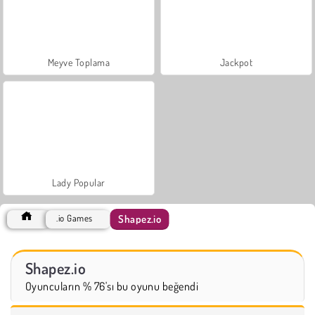
Meyve Toplama
Jackpot
Lady Popular
Shapez.io
.io Games
Shapez.io
Oyuncuların % 76'sı bu oyunu beğendi