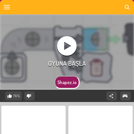
Shapez.io
76%