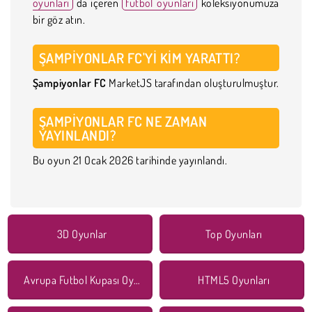
oyunları
da içeren
futbol oyunları
koleksiyonumuza
bir göz atın.
ŞAMPIYONLAR FC'YI KIM YARATTI?
Şampiyonlar FC
MarketJS tarafından oluşturulmuştur.
ŞAMPIYONLAR FC NE ZAMAN
YAYINLANDI?
Bu oyun 21 Ocak 2026 tarihinde yayınlandı.
3D Oyunlar
Top Oyunları
Avrupa Futbol Kupası Oyunları
HTML5 Oyunları