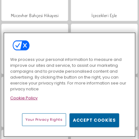
Mücevher Bahçesi Hikayesi
İçecekleri Eşle
We process your personal information to measure and
improve our sites and service, to assist our marketing
Büyük Mahjong Eşleme
Farm Merge Valley
campaigns and to provide personalised content and
advertising. By clicking the button on the right, you can
exercise your privacy rights. For more information see our
privacy notice
Cookie Policy
Your Privacy Rights
ACCEPT COOKIES
Masha and the Bear: Meadows
Royal Story