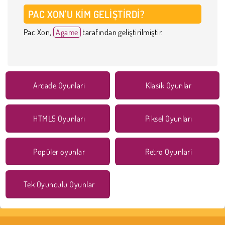
PAC XON'U KIM GELIŞTIRDI?
Pac Xon,
Agame
tarafından geliştirilmiştir.
Arcade Oyunlari
Klasik Oyunlar
HTML5 Oyunları
Piksel Oyunları
Popüler oyunlar
Retro Oyunlari
Tek Oyunculu Oyunlar