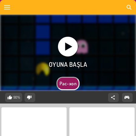
Pac-xon
90%