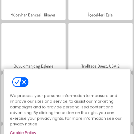
Mücevher Bahçesi Hikayesi
İçecekleri Eşle
Büyük Mahjong Eşleme
Trollface Quest: USA 2
We process your personal information to measure and
improve our sites and service, to assist our marketing
campaigns and to provide personalised content and
advertising. By clicking the button on the right, you can
Masha and the Bear: Meadows
Scala 40
exercise your privacy rights. For more information see our
privacy notice
Cookie Policy