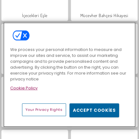
İçecekleri Eşle
Mücevher Bahçesi Hikayesi
We process your personal information to measure and
improve our sites and service, to assist our marketing
campaigns and to provide personalised content and
advertising. By clicking the button on the right, you can
Trollface Quest: USA 2
Heroes of Myths
exercise your privacy rights. For more information see our
privacy notice
Cookie Policy
Your Privacy Rights
ACCEPT COOKIES
Büyük Mahjong Eşleme
Masha and the Bear: Meadows