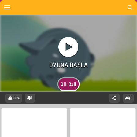
Olli Ball
63%