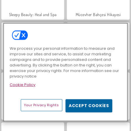
Sleepy Beauty: Heal and Spa
Mücevher Bahçesi Hikayesi
We process your personal information to measure and
improve our sites and service, to assist our marketing
campaigns and to provide personalised content and
Masha and the Bear: Meadows
Okula Dönüş: Hayvan Boyama
advertising. By clicking the button on the right, you can
exercise your privacy rights. For more information see our
privacy notice
Cookie Policy
Your Privacy Rights
ACCEPT COOKIES
Okula Dönüş: Boyama Kitabı
Scala 40