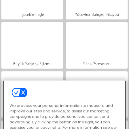
İçecekleri Eşle
Mücevher Bahçesi Hikayesi
Büyük Mahjong Eşleme
Moda Prensesleri
We process your personal information to measure and
improve our sites and service, to assist our marketing
Masha and the Bear: Meadows
Scala 40
campaigns and to provide personalised content and
advertising. By clicking the button on the right, you can
exercise your privacy rights. For more information see our