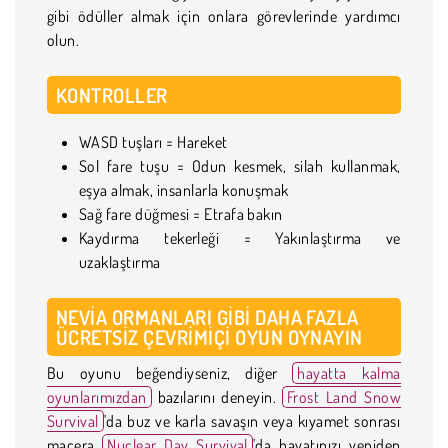
gibi ödüller almak için onlara görevlerinde yardımcı
olun.
KONTROLLER
WASD tuşları = Hareket
Sol fare tuşu = Odun kesmek, silah kullanmak,
eşya almak, insanlarla konuşmak
Sağ fare düğmesi = Etrafa bakın
Kaydırma tekerleği = Yakınlaştırma ve
uzaklaştırma
NEVIA ORMANLARI GIBI DAHA FAZLA
ÜCRETSIZ ÇEVRIMIÇI OYUN OYNAYIN
Bu oyunu beğendiyseniz, diğer
hayatta kalma
oyunlarımızdan
bazılarını deneyin.
Frost Land Snow
Survival
'da buz ve karla savaşın veya kıyamet sonrası
macera
Nuclear Day Survival
'da hayatınızı yeniden