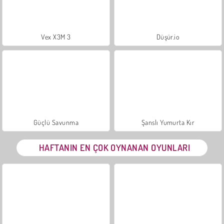
Vex X3M 3
Düşür.io
Güçlü Savunma
Şanslı Yumurta Kır
HAFTANIN EN ÇOK OYNANAN OYUNLARI