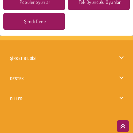
Popüler oyunlar
Tek Oyunculu Oyunlar
Şimdi Dene
ŞİRKET BİLGİSİ
Kullanım Koşulları
DESTEK
Gizlilik İlkesi
Yardım
DİLLER
Çerezler
English
Çerez Onayı
British English