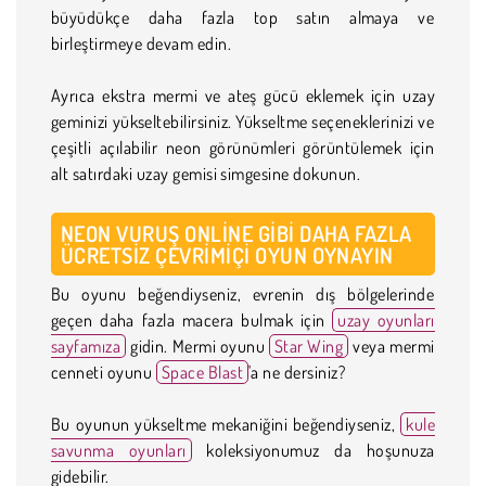
büyüdükçe daha fazla top satın almaya ve
birleştirmeye devam edin.
Ayrıca ekstra mermi ve ateş gücü eklemek için uzay
geminizi yükseltebilirsiniz. Yükseltme seçeneklerinizi ve
çeşitli açılabilir neon görünümleri görüntülemek için
alt satırdaki uzay gemisi simgesine dokunun.
NEON VURUŞ ONLINE GIBI DAHA FAZLA
ÜCRETSIZ ÇEVRIMIÇI OYUN OYNAYIN
Bu oyunu beğendiyseniz, evrenin dış bölgelerinde
geçen daha fazla macera bulmak için
uzay oyunları
sayfamıza
gidin. Mermi oyunu
Star Wing
veya mermi
cenneti oyunu
Space Blast
'a ne dersiniz?
Bu oyunun yükseltme mekaniğini beğendiyseniz,
kule
savunma oyunları
koleksiyonumuz da hoşunuza
gidebilir.