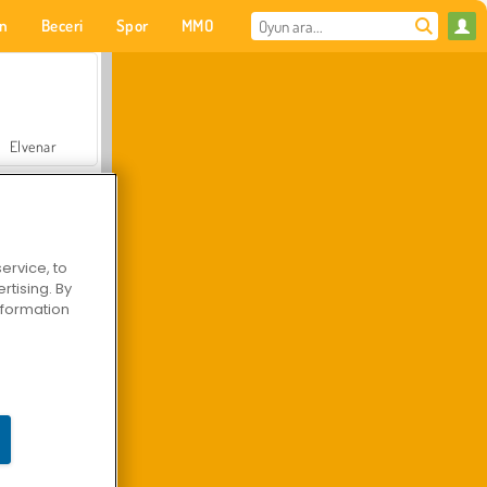
on
Beceri
Spor
MMO
Senin için
Elvenar
ervice, to
tising. By
Hastane Cerrah Doktor Oyunu
information
Arazi Aracı Tırmanışı 4x4