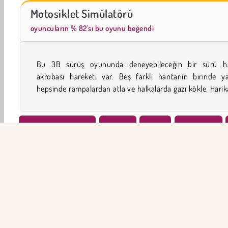
Farm Merge Valley
Scala 40
Motosiklet Simülatörü
oyuncuların % 82'sı bu oyunu beğendi
Bu 3B sürüş oyununda deneyebileceğin bir sürü ha
yarış motorunda hız yapabilir ya da bir polis motor
akrobasi hareketi var. Beş farklı haritanın birinde y
hepsinde rampalardan atla ve halkalarda gazı kökle. Harik
2019’NİN EN İYİLERİ
Bisiklet
Erkek
Motocross
Simülasyon
Şimdi Dene
ŞİR