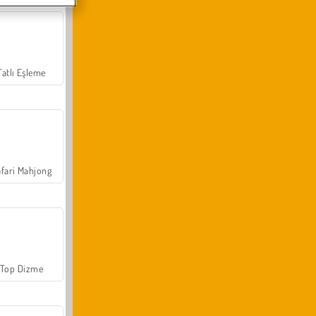
Tatlı Eşleme
fari Mahjong
Top Dizme