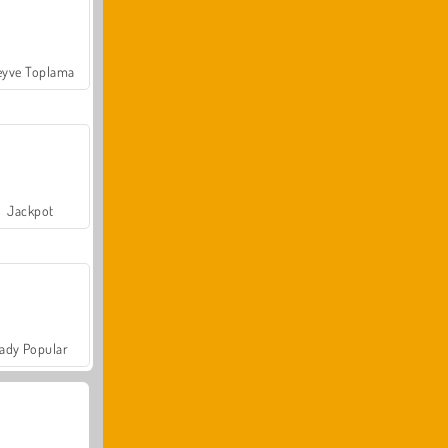
yve Toplama
Jackpot
ady Popular