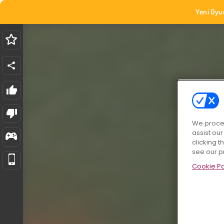
Yeni Oyu
We proces
assist ou
clicking t
see our p
Cookie Po