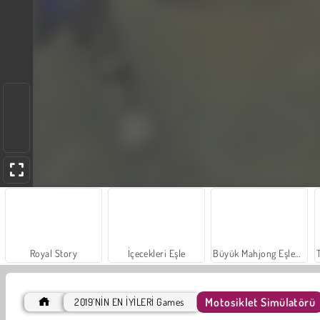
Royal Story
İçecekleri Eşle
Büyük Mahjong Eşleme
Motosiklet Simülatörü
2019’NİN EN İYİLERİ Games