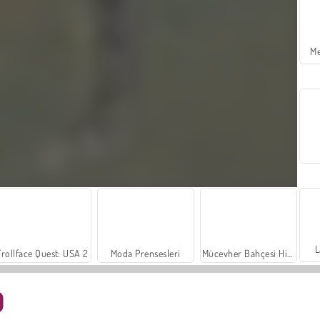
Me
L
Trollface Quest: USA 2
Moda Prensesleri
Mücevher Bahçesi Hikayesi