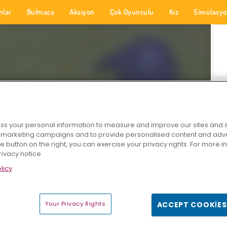
nlar
Bulmaca
Aksiyon
Çok Oyunculu
Kız
Simülasy
s your personal information to measure and improve our sites and s
r marketing campaigns and to provide personalised content and adver
he button on the right, you can exercise your privacy rights. For more 
rivacy notice
licy
Your Privacy Rights
ACCEPT COOKIES