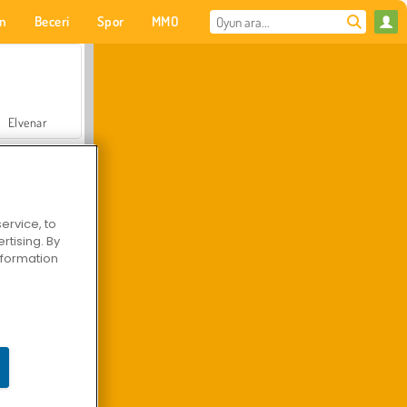
on
Beceri
Spor
MMO
Senin için
Elvenar
ervice, to
tising. By
Hastane Cerrah Doktor Oyunu
information
Arazi Aracı Tırmanışı 4x4