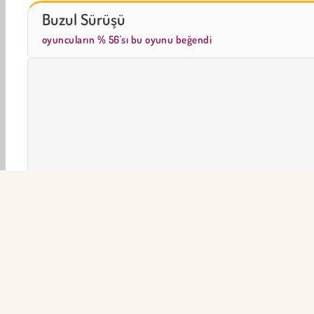
Scala 40
Sosyal İskambil
Buzul Sürüşü
oyuncuların % 56'sı bu oyunu beğendi
3D
Aksiyon
Arcade
HTML5
Popüler Oyunlar
ŞİR