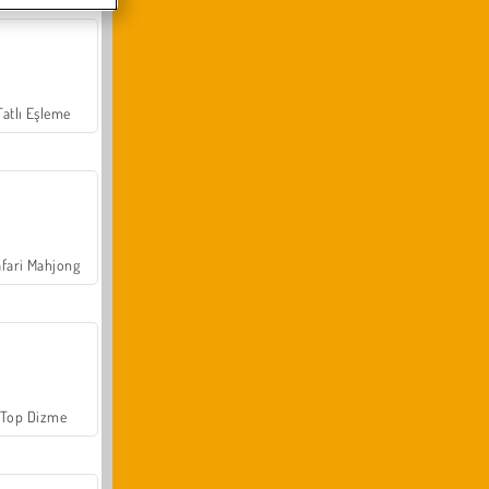
Tatlı Eşleme
fari Mahjong
Top Dizme