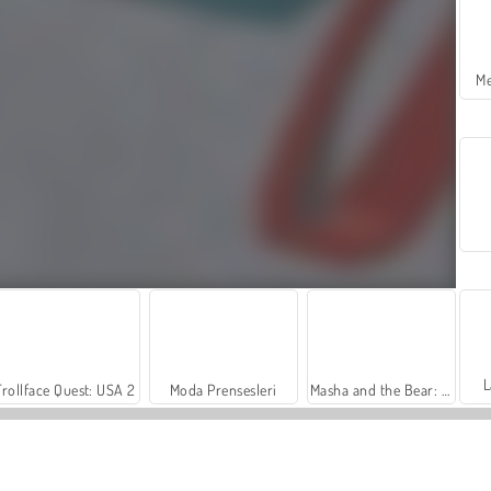
Me
L
Trollface Quest: USA 2
Moda Prensesleri
Masha and the Bear: Meadows