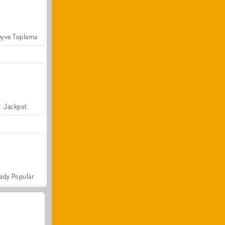
yve Toplama
Jackpot
ady Popular