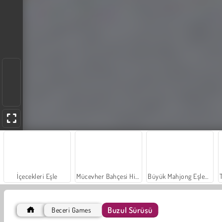
İçecekleri Eşle
Mücevher Bahçesi Hikayesi
Büyük Mahjong Eşleme
Buzul Sürüşü
Beceri Games