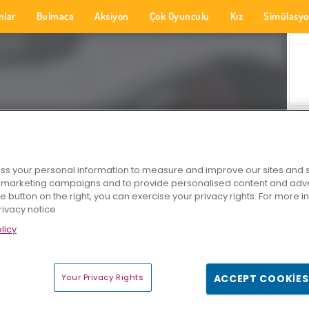
nlar
Bulmaca
Aksiyon
Çok Oyunculu
Kız
Simülasy
s your personal information to measure and improve our sites and s
r marketing campaigns and to provide personalised content and adver
he button on the right, you can exercise your privacy rights. For more 
rivacy notice
licy
Your Privacy Rights
ACCEPT COOKIES