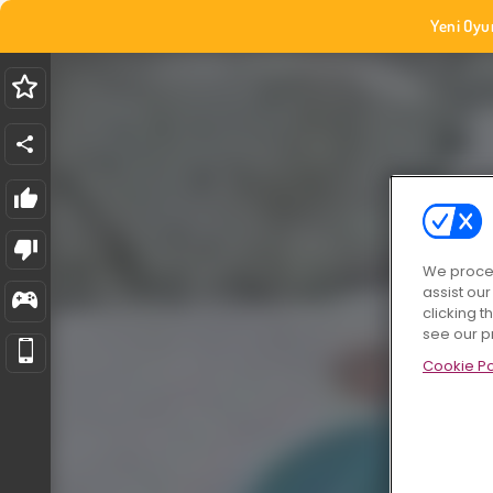
Yeni Oyu
We proces
assist ou
clicking t
see our p
Cookie Po