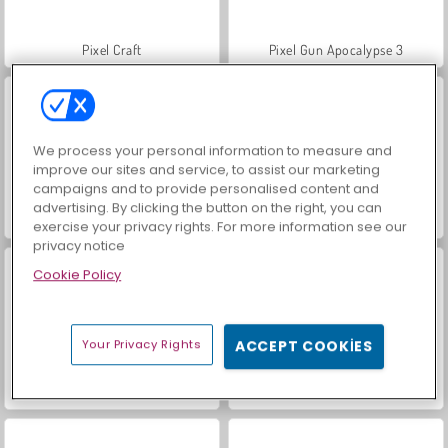
Pixel Craft
Pixel Gun Apocalypse 3
We process your personal information to measure and
improve our sites and service, to assist our marketing
campaigns and to provide personalised content and
advertising. By clicking the button on the right, you can
Match Arena Multiplayer
Crowd City
exercise your privacy rights. For more information see our
privacy notice
Cookie Policy
Your Privacy Rights
ACCEPT COOKIES
KOGAMA: Kedi Parkuru
Terk Edilmiş Şehir