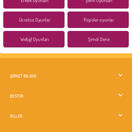
Erkek Oyunları
Şehir Oyunları
Ücretsiz Oyunlar
Popüler oyunlar
Webgl Oyunları
Şimdi Dene
ŞİRKET BİLGİSİ
Kullanım Koşulları
DESTEK
Gizlilik İlkesi
Yardım
DİLLER
Çerezler
English