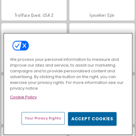
Trollface Quest: USA 2
İçecekleri Eşle
We process your personal information to measure and
improve our sites and service, to assist our marketing
Mücevher Bahçesi Hikayesi
Büyük Mahjong Eşleme
campaigns and to provide personalised content and
advertising. By clicking the button on the right, you can
exercise your privacy rights. For more information see our
privacy notice
Cookie Policy
Your Privacy Rights
ACCEPT COOKIES
Moda Prensesleri
Harvest Honors Classic