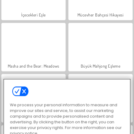
İçecekleri Eşle
Mücevher Bahçesi Hikayesi
Masha and the Bear: Meadows
Büyük Mahjong Eşleme
We process your personal information to measure and
improve our sites and service, to assist our marketing
campaigns and to provide personalised content and
Trollface Quest: USA 2
Scala 40
advertising. By clicking the button on the right, you can
exercise your privacy rights. For more information see our
privacy notice