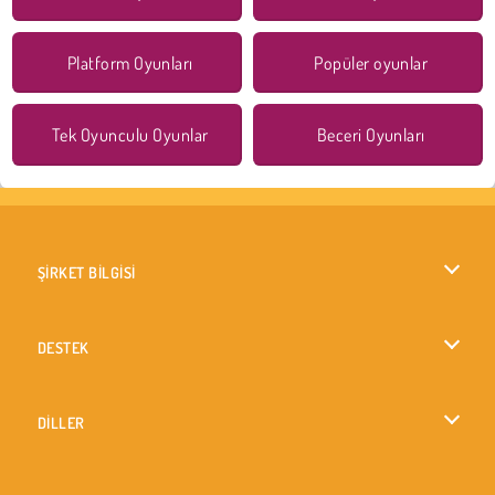
Platform Oyunları
Popüler oyunlar
Tek Oyunculu Oyunlar
Beceri Oyunları
ŞİRKET BİLGİSİ
Kullanım Koşulları
DESTEK
Gizlilik İlkesi
Yardım
DİLLER
Çerezler
English