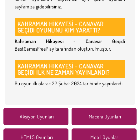
sayfamıza gidebilirsiniz.
KAHRAMAN HIKAYESI - CANAVAR
GEÇIDI OYUNUNU KIM YARATTI?
Kahraman Hikayesi - Canavar Geçidi
BestGamesFreePlay tarafından oluşturulmuştur.
KAHRAMAN HIKAYESI - CANAVAR
GEÇIDI ILK NE ZAMAN YAYINLANDI?
Bu oyun ilk olarak 22 Şubat 2024 tarihinde yayınlandı.
Aksiyon Oyunları
Macera Oyunları
HTML5 Oyunları
Mobil Oyunlari