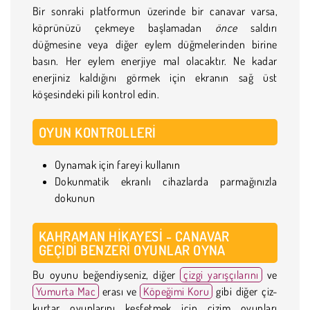
Bir sonraki platformun üzerinde bir canavar varsa,
köprünüzü çekmeye başlamadan
önce
saldırı
düğmesine veya diğer eylem düğmelerinden birine
basın. Her eylem enerjiye mal olacaktır. Ne kadar
enerjiniz kaldığını görmek için ekranın sağ üst
köşesindeki pili kontrol edin.
OYUN KONTROLLERI
Oynamak için fareyi kullanın
Dokunmatik ekranlı cihazlarda parmağınızla
dokunun
KAHRAMAN HIKAYESI - CANAVAR
GEÇIDI BENZERI OYUNLAR OYNA
Bu oyunu beğendiyseniz, diğer
çizgi yarışçılarını
ve
Yumurta Mac
erası ve
Köpeğimi Koru
gibi diğer çiz-
kurtar oyunlarını keşfetmek için çizim oyunları