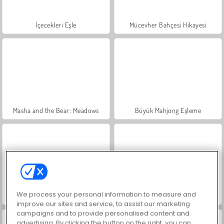
İçecekleri Eşle
Mücevher Bahçesi Hikayesi
Masha and the Bear: Meadows
Büyük Mahjong Eşleme
We process your personal information to measure and
Trollface Quest: USA 2
Scala 40
improve our sites and service, to assist our marketing
campaigns and to provide personalised content and
advertising. By clicking the button on the right, you can