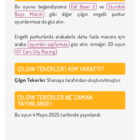
Bu oyunu beğendiyseniz
Fall Bean 2
ve
Stumble
Boys Match
gibi diğer çılgın engelli parkur
oyunlarımıza da göz atın.
Engelli parkurlarda arabalarla daha fazla macera için
araba
oyunları sayfamıza
göz atın, örneğin 3D oyun
GT Cars City Racing
.
ÇILGIN TEKERLER'I KIM YARATTI?
Çılgın Tekerler
Shanaya tarafından oluşturulmuştur.
ÇILGIN TEKERLER NE ZAMAN
YAYINLANDI?
Bu oyun 4 Mayıs 2025 tarihinde yayınlandı.