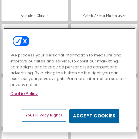
Sudoku: Classic
Match Arena Multiplayer
We process your personal information to measure and
improve our sites and service, to assist our marketing
campaigns and to provide personalised content and
Let's Fish!
Yapboz Ustaları
advertising. By clicking the button on the right, you can
exercise your privacy rights. For more information see our
privacy notice
Cookie Policy
Your Privacy Rights
ACCEPT COOKIES
K-Pop Yapboz Avcıları
Italian Brainrot: Puzzle & Battle