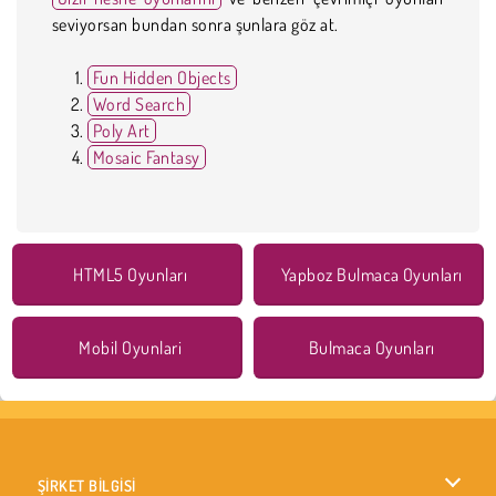
seviyorsan bundan sonra şunlara göz at.
Fun Hidden Objects
Word Search
Poly Art
Mosaic Fantasy
HTML5 Oyunları
Yapboz Bulmaca Oyunları
Mobil Oyunlari
Bulmaca Oyunları
ŞİRKET BİLGİSİ