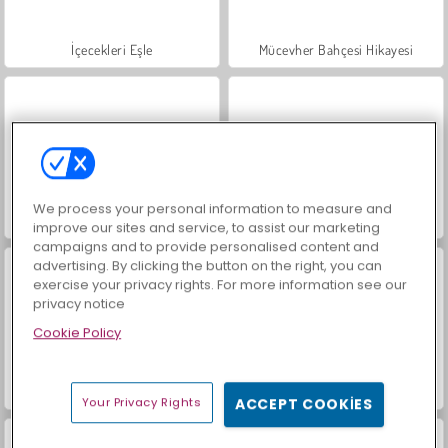
İçecekleri Eşle
Mücevher Bahçesi Hikayesi
We process your personal information to measure and
Büyük Mahjong Eşleme
Moda Prensesleri
improve our sites and service, to assist our marketing
campaigns and to provide personalised content and
advertising. By clicking the button on the right, you can
exercise your privacy rights. For more information see our
privacy notice
Cookie Policy
Masha and the Bear: Meadows
Scala 40
Your Privacy Rights
ACCEPT COOKIES