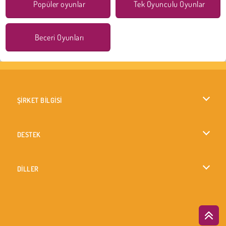
Popüler oyunlar
Tek Oyunculu Oyunlar
Beceri Oyunları
ŞİRKET BİLGİSİ
Kullanım Koşulları
DESTEK
Gizlilik İlkesi
Yardım
DİLLER
Çerezler
English
Çerez Onayı
British English