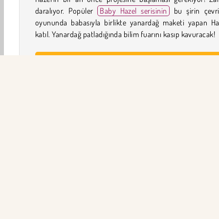
daralıyor. Popüler
Baby Hazel serisinin
bu şirin çevri
oyununda babasıyla birlikte yanardağ maketi yapan Haz
katıl. Yanardağ patladığında bilim fuarını kasıp kavuracak!
Baby Hazel: Science Fair nasıl oynanır?
Baby Hazel: Science Fair
eğitici bir oyundur
. Bir 
projesinde çalışan Hazel ve babasıyla takım ol.
Oyun Kontrolleri
SOL TIKLAMA ile malzemeleri seç ve kullan.
Benzer Oyunlar
Bebek
Bebek Hazel
Kız
HTML5
Çocuk
M