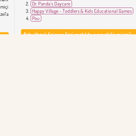
Dr. Panda's Daycare
miçi
Happy Village - Toddlers & Kids Educational Games
el'a
Pou
Baby Hazel: Science Fair'ı mobilde oynayabilir miyim?
Kesinlikle! Oyunu
Apple App Store
,
Google P
bilim
Store
veya
Android için Amazon Appstore
'dan indirdi
sonra Hazel'a projesinde yardım edebilirsin.
Baby Hazel: Science Fair'ı kim geliştirdi?
Baby Hazel: Science Fair, Baby Hazel tarafından geliştirilmişt
obil
Popüler Oyunlar
Simülasyon
Tek Oyunculu