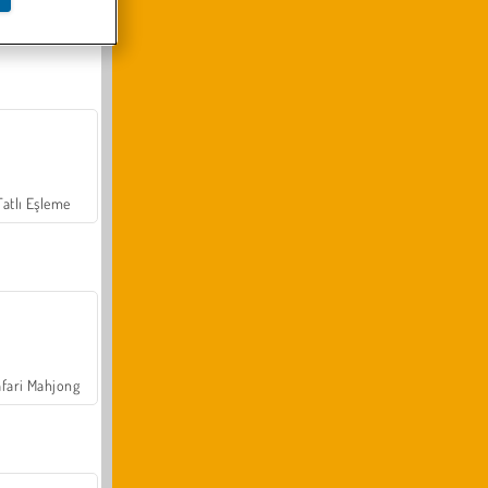
Arazi Aracı Tırmanışı 4x4
Tatlı Eşleme
fari Mahjong