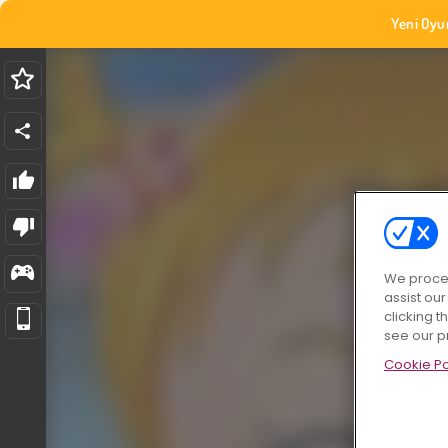
Yeni Oyu
We proces
assist ou
clicking t
see our p
Cookie Po