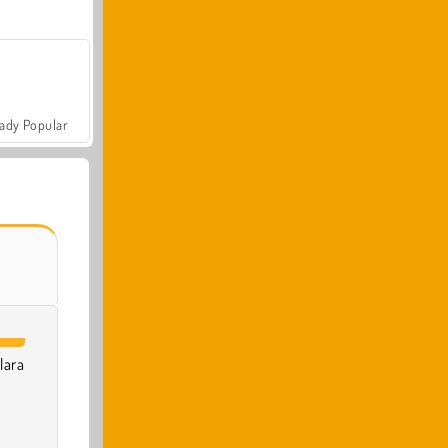
ady Popular
lara