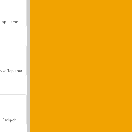
Top Dizme
yve Toplama
Jackpot