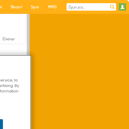
on
Beceri
Spor
MMO
Senin için
Elvenar
ervice, to
tising. By
Hastane Cerrah Doktor Oyunu
information