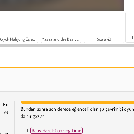
L
Büyük Mahjong Eşleme
Masha and the Bear: Meadows
Scala 40
Royal Story
Heroes of Myths
r. Bu
Bundan sonra son derece eğlenceli olan şu çevrimiçi oyun
l ve
da bir göz at!
Baby Hazel: Cooking Time
manı