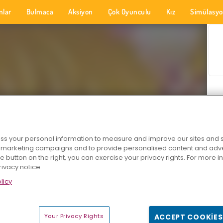
nlar
Bulmaca
Aksiyon
Çok Oyunculu
Kız
Simülasy
s your personal information to measure and improve our sites and s
r marketing campaigns and to provide personalised content and adver
he button on the right, you can exercise your privacy rights. For more 
rivacy notice
licy
Your Privacy Rights
ACCEPT COOKIES