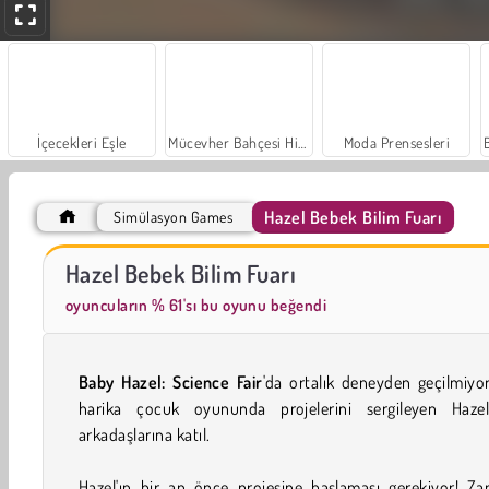
İçecekleri Eşle
Mücevher Bahçesi Hikayesi
Moda Prensesleri
Hazel Bebek Bilim Fuarı
Simülasyon Games
Farm Merge Valley
Trollface Quest: USA 2
Hazel Bebek Bilim Fuarı
oyuncuların % 61'sı bu oyunu beğendi
Baby Hazel: Science Fair
'da ortalık deneyden geçilmiyo
harika çocuk oyununda projelerini sergileyen Haze
arkadaşlarına katıl.
Hazel'ın bir an önce projesine başlaması gerekiyor! Za