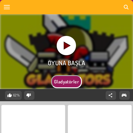
Gladyatörler
62%