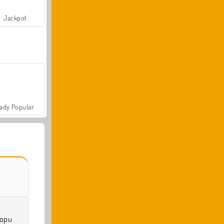
Jackpot
ady Popular
topu