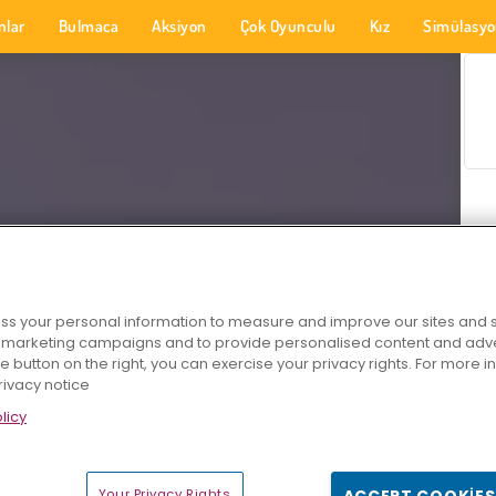
nlar
Bulmaca
Aksiyon
Çok Oyunculu
Kız
Simülasy
s your personal information to measure and improve our sites and s
r marketing campaigns and to provide personalised content and adver
he button on the right, you can exercise your privacy rights. For more 
rivacy notice
licy
Your Privacy Rights