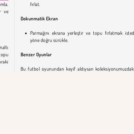
amla.
fırlat.
r ve
Dokunmatik Ekran
Parmağını ekrana yerleştir ve topu fırlatmak isted
yöne doğru sürükle.
naltı
 topu
Benzer Oyunlar
nraki
Bu futbol oyunundan keyif aldıysan koleksiyonumuzdak
diğer spor oyunlarına da göz atmayı unutma:
Topu,
lerin
Arazi Bisikleti 3B
ya da
Archery World Tour
Football Legends 2021
Football Headz Cup
atmak
dığın
Futbol Ustası’nı Kim Geliştirdi?