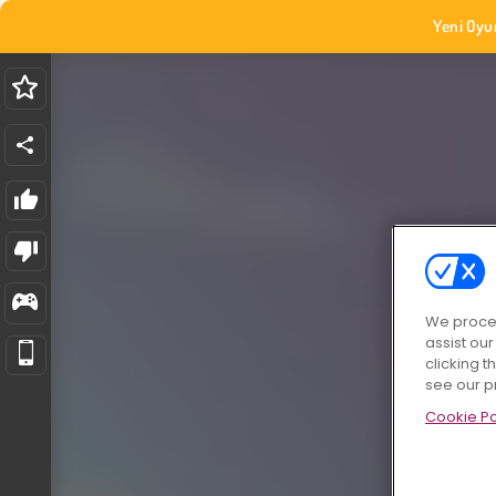
Yeni Oyu
We proces
assist ou
clicking t
see our p
Cookie Po