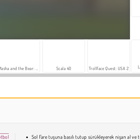
L
Masha and the Bear: Meadows
Scala 40
Trollface Quest: USA 2
Royal Story
Let's Fish!
utbol
Sol Fare tuşuna basılı tutup sürükleyerek nişan al ve 