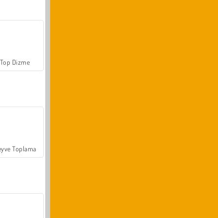
Top Dizme
yve Toplama