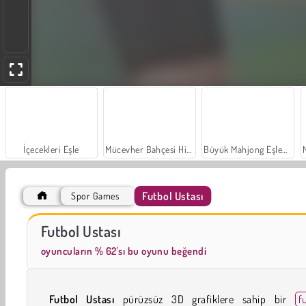
İçecekleri Eşle
Mücevher Bahçesi Hikayesi
Büyük Mahjong Eşleme
Futbol Ustası
Spor Games
Farm Merge Valley
Sosyal İskambil
Futbol Ustası
oyuncuların % 62'sı bu oyunu beğendi
Futbol Ustası
pürüzsüz 3D grafiklere sahip bir
f