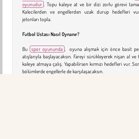
oyunudur
. Topu kaleye at ve bir dizi zorlu görevi tam
Kalecilerden ve engellerden uzak durup hedefleri vu
jetonları topla.
Futbol Ustası Nasıl Oynanır?
Bu
spor oyununda
, oyuna alışmak için önce basit pe
atışlarıyla başlayacaksın. Fareyi sürükleyerek nişan al ve
kaleye atmaya çalış. Yapabilirsen kırmızı hedefleri vur. So
bölümlerde engellerle de karşılaşacaksın.
Bölümleri geçtikçe daha zorlu engellerle karşılaşacaksın. 
hareket eden engellerin ve topu yakalamaya çalışan kaleci
arasından geçirmen gerekecek. Topu trafik konilerinin 
kalenin önünde duran engellerin arasından fırlat.
Tüm jetonları toplamak ve rakip oyuncularla kalecileri atl
için topu nasıl falsolu fırlatacağını da öğreneceksin. Topla
jetonlarla bir çok komik karakterin kilidini de açabilirsin.