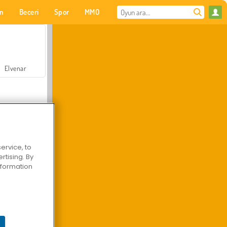
on
Beceri
Spor
MMO
Senin için
Elvenar
ervice, to
tising. By
Hastane Cerrah Doktor Oyunu
information