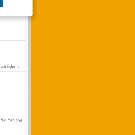
Arazi Aracı Tırmanışı 4x4
Tatlı Eşleme
fari Mahjong