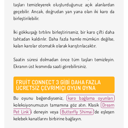
taşları temizleyerek oluşturduğunuz açık alanlardan
geçebilir. Ancak, doğrudan yan yana olan iki karo da
birleştirilebilir.
İki gökkuşağı tırtılını birleştirirseniz, bir karo çifti daha
tahtadan kaldırılır. Daha fazla hamle mümkün değilse,
kalan karolar otomatik olarak karıştırılacaktır.
Saatin süresi dolmadan önce tüm taşları temizleyin.
Ekranın üst kısmında saati görebilirsiniz.
FRUIT CONNECT 3 GIBI DAHA FAZLA
ÜCRETSIZ ÇEVRIMIÇI OYUN OYNA
Bu oyunu beğendiyseniz,
karo bağlama oyunları
koleksiyonumuzun tamamına göz atın. Klasik
Dream
Pet Link'
i deneyin veya
Butterfly Shimai
'de eşleşen
kelebek kanatlarını birbirine bağlayın.