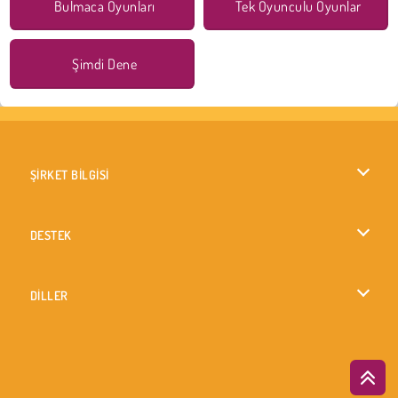
Bulmaca Oyunları
Tek Oyunculu Oyunlar
Şimdi Dene
ŞİRKET BİLGİSİ
Kullanım Koşulları
DESTEK
Gizlilik İlkesi
Yardım
DİLLER
Çerezler
English
Çerez Onayı
British English