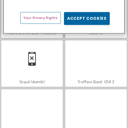
Your Privacy Rights
ACCEPT COOKIES
Masha and the Bear: Meadows
Scala 40
Sosyal İskambil
Trollface Quest: USA 2