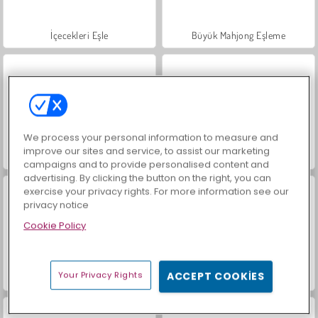
İçecekleri Eşle
Büyük Mahjong Eşleme
We process your personal information to measure and
improve our sites and service, to assist our marketing
Mücevher Bahçesi Hikayesi
Moda Prensesleri
campaigns and to provide personalised content and
advertising. By clicking the button on the right, you can
exercise your privacy rights. For more information see our
privacy notice
Cookie Policy
Your Privacy Rights
ACCEPT COOKIES
Scala 40
Heroes of Myths