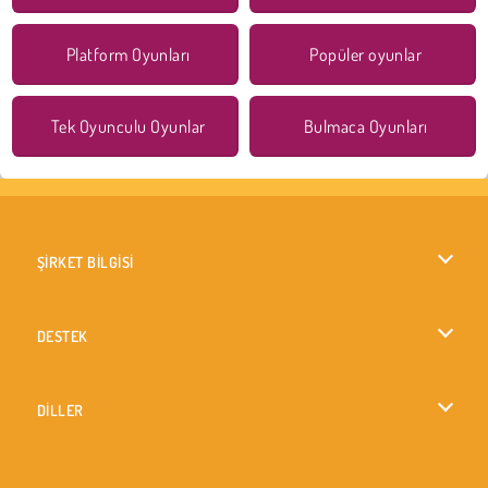
Platform Oyunları
Popüler oyunlar
Tek Oyunculu Oyunlar
Bulmaca Oyunları
ŞİRKET BİLGİSİ
Kullanım Koşulları
DESTEK
Gizlilik İlkesi
Yardım
DİLLER
Çerezler
English