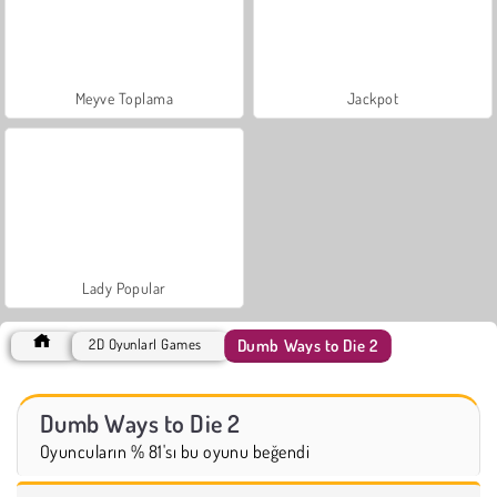
Meyve Toplama
Jackpot
Lady Popular
Dumb Ways to Die 2
2D OyunlarI Games
Dumb Ways to Die 2
Oyuncuların % 81'sı bu oyunu beğendi