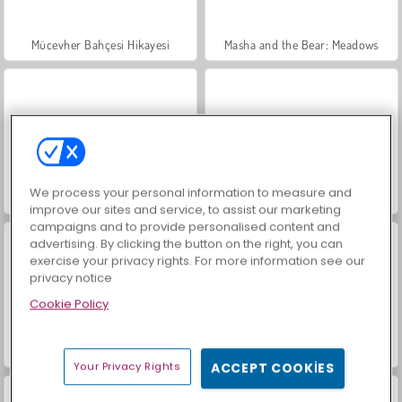
Mücevher Bahçesi Hikayesi
Masha and the Bear: Meadows
We process your personal information to measure and
İçecekleri Eşle
Büyük Mahjong Eşleme
improve our sites and service, to assist our marketing
campaigns and to provide personalised content and
advertising. By clicking the button on the right, you can
exercise your privacy rights. For more information see our
privacy notice
Cookie Policy
Trollface Quest: USA 2
Scala 40
Your Privacy Rights
ACCEPT COOKIES