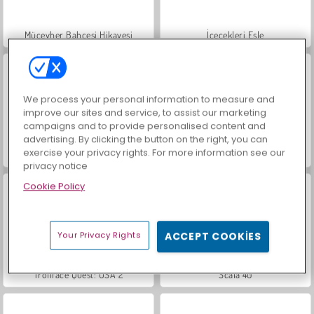
Mücevher Bahçesi Hikayesi
İçecekleri Eşle
We process your personal information to measure and
improve our sites and service, to assist our marketing
campaigns and to provide personalised content and
advertising. By clicking the button on the right, you can
exercise your privacy rights. For more information see our
Büyük Mahjong Eşleme
Sosyal İskambil
privacy notice
Cookie Policy
Your Privacy Rights
ACCEPT COOKIES
Trollface Quest: USA 2
Scala 40