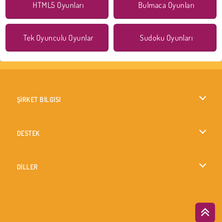
HTML5 Oyunları
Bulmaca Oyunları
Tek Oyunculu Oyunlar
Sudoku Oyunları
ŞİRKET BİLGİSİ
Kullanım Koşulları
DESTEK
Gizlilik İlkesi
Yardım
DİLLER
Çerezler
British English
Çerez Onayı