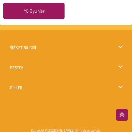
Y8 Oyunları
ŞİRKET BİLGİSİ
Kullanım Koşulları
DESTEK
Gizlilik İlkesi
Yardım
DİLLER
Çerezler
British English
Çerez Onayı
Русский
Copyright © 2026 SPIL GAMES Tüm hakları saklıdır.