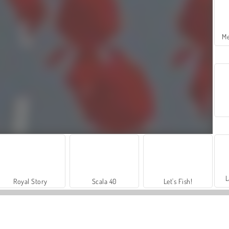
Me
L
Royal Story
Scala 40
Let's Fish!