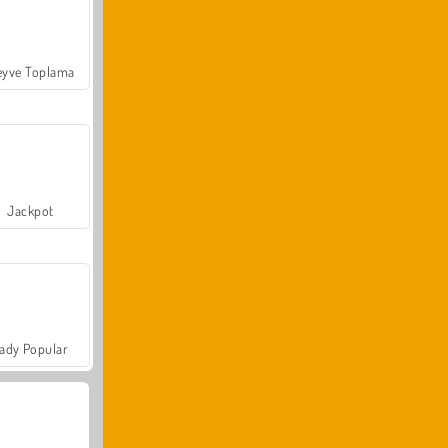
yve Toplama
Jackpot
ady Popular