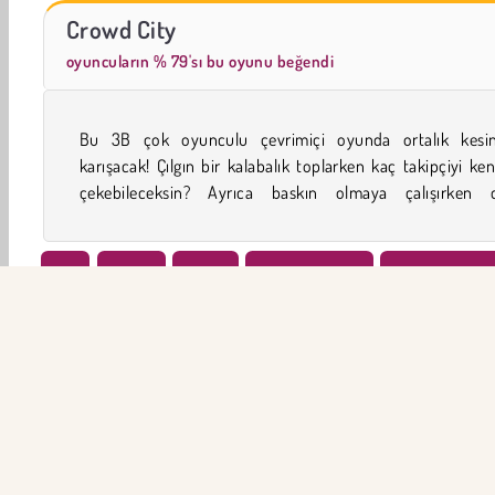
Sosyal İskambil
Trollface Quest: USA 2
Crowd City
oyuncuların % 79'sı bu oyunu beğendi
Bu 3B çok oyunculu çevrimiçi oyunda ortalık kesinl
oyuncuların takipçilerini de çalabilirsin. Zaman dolmadan
karışacak! Çılgın bir kalabalık toplarken kaç takipçiyi ke
çekebileceksin? Ayrıca baskın olmaya çalışırken d
3D
Erkek
Şehir
Çok Oyunculu
Oyun Oynayın,
WebGL
Macera
Şimdi Dene
ŞİR