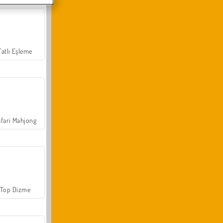
Tatlı Eşleme
fari Mahjong
Top Dizme