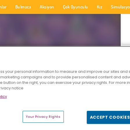
nlar
Bulmaca
Aksiyon
Çok Oyunculu
Kız
Simülasy
s your personal information to measure and improve our sites and s
r marketing campaigns and to provide personalised content and adver
he button on the right, you can exercise your privacy rights. For more 
rivacy notice
licy
Your Privacy Rights
ACCEPT COOKIES