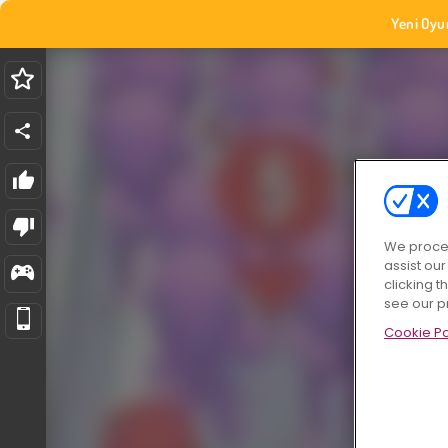
Yeni Oyu
We proces
assist ou
clicking t
see our p
Cookie Po