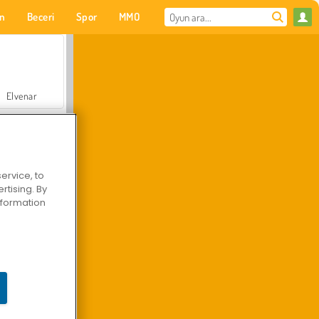
on
Beceri
Spor
MMO
Senin için
Elvenar
ervice, to
tising. By
Hastane Cerrah Doktor Oyunu
information
Arazi Aracı Tırmanışı 4x4