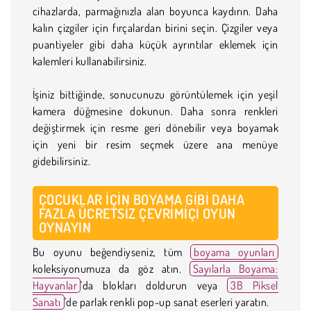
cihazlarda, parmağınızla alan boyunca kaydırın. Daha
kalın çizgiler için fırçalardan birini seçin. Çizgiler veya
puantiyeler gibi daha küçük ayrıntılar eklemek için
kalemleri kullanabilirsiniz.
İşiniz bittiğinde, sonucunuzu görüntülemek için yeşil
kamera düğmesine dokunun. Daha sonra renkleri
değiştirmek için resme geri dönebilir veya boyamak
için yeni bir resim seçmek üzere ana menüye
gidebilirsiniz.
ÇOCUKLAR İÇIN BOYAMA GIBI DAHA
FAZLA ÜCRETSIZ ÇEVRIMIÇI OYUN
OYNAYIN
Bu oyunu beğendiyseniz, tüm
boyama oyunları
koleksiyonumuza da göz atın.
Sayılarla Boyama:
Hayvanlar
'da blokları doldurun veya
3B Piksel
Sanatı
'de parlak renkli pop-up sanat eserleri yaratın.