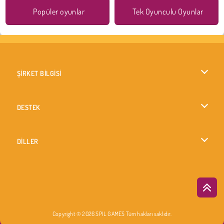
Popüler oyunlar
Tek Oyunculu Oyunlar
ŞİRKET BİLGİSİ
Kullanım Koşulları
DESTEK
Gizlilik İlkesi
Yardım
DİLLER
Çerezler
English
Çerez Onayı
British English
Copyright © 2026 SPIL GAMES Tüm hakları saklıdır.