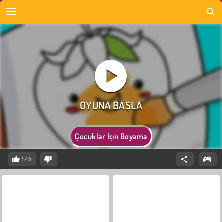
Çocuklar İçin Boyama
54%