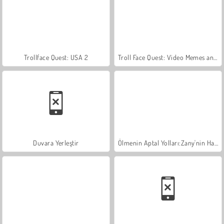
Trollface Quest: USA 2
Troll Face Quest: Video Memes and TV Shows: Part 1
Duvara Yerleştir
Ölmenin Aptal Yolları:Zany'nin Hastanesi