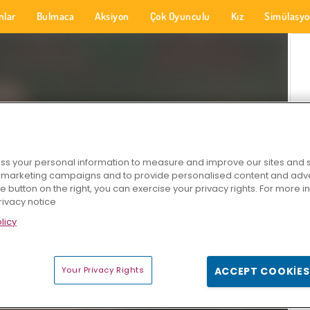
nlar
Bulmaca
Aksiyon
Çok Oyunculu
Kız
Simülasy
s your personal information to measure and improve our sites and s
r marketing campaigns and to provide personalised content and adver
he button on the right, you can exercise your privacy rights. For more 
rivacy notice
licy
Your Privacy Rights
ACCEPT COOKIES