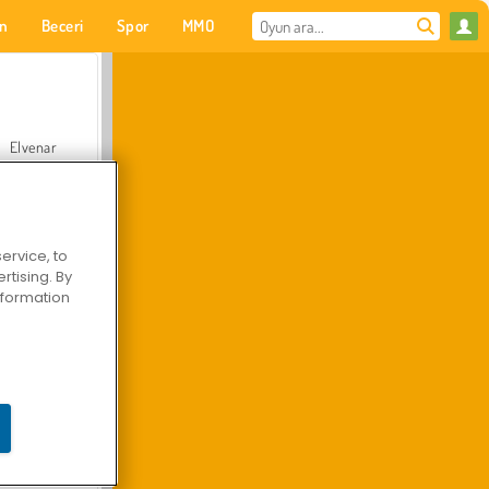
on
Beceri
Spor
MMO
Senin için
Elvenar
ervice, to
tising. By
Hastane Cerrah Doktor Oyunu
information
Arazi Aracı Tırmanışı 4x4