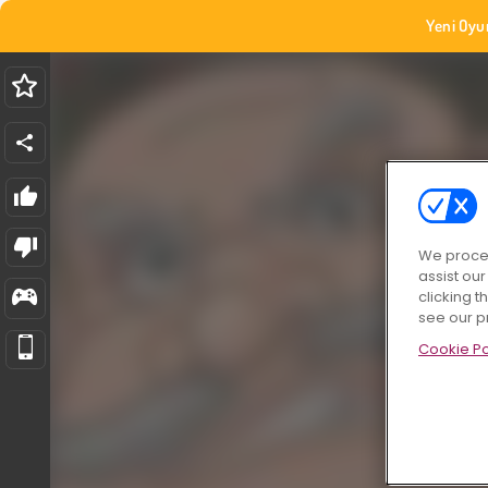
Yeni Oyu
We proces
assist ou
clicking t
see our p
Cookie Po