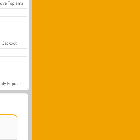
yve Toplama
Jackpot
ady Popular