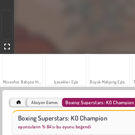
Mücevher Bahçesi Hikayesi
İçecekleri Eşle
Büyük Mahjong Eşleme
Boxing Superstars: KO Champion
Aksiyon Games
Moda Prensesleri
Farm Merge Valley
Boxing Superstars: KO Champion
oyuncuların % 84'sı bu oyunu beğendi