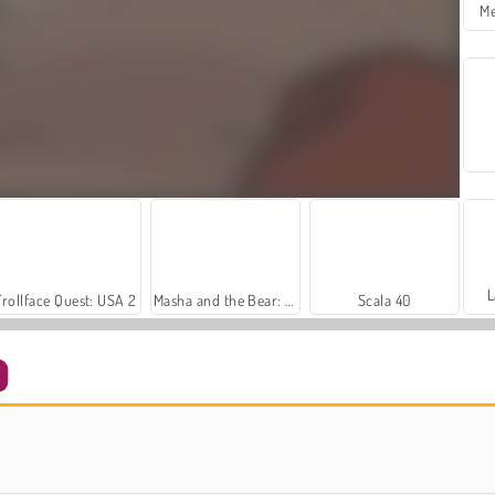
Me
L
Trollface Quest: USA 2
Masha and the Bear: Meadows
Scala 40
Sosyal İskambil
Royal Story