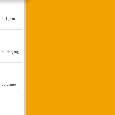
Tatlı Eşleme
fari Mahjong
Top Dizme