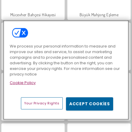
Mücevher Bahçesi Hikayesi
Büyük Mahjong Eşleme
We process your personal information to measure and
improve our sites and service, to assist our marketing
campaigns and to provide personalised content and
advertising. By clicking the button on the right, you can
İçecekleri Eşle
Trollface Quest: USA 2
exercise your privacy rights. For more information see our
privacy notice
Cookie Policy
Your Privacy Rights
ACCEPT COOKIES
Harvest Honors Classic
Sosyal İskambil