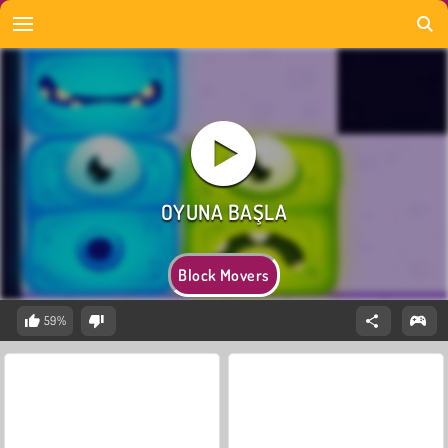
Block Movers
59%