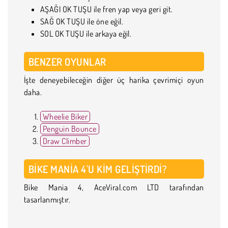
AŞAĞI OK TUŞU ile fren yap veya geri git.
SAĞ OK TUŞU ile öne eğil.
SOL OK TUŞU ile arkaya eğil.
BENZER OYUNLAR
İşte deneyebileceğin diğer üç harika çevrimiçi oyun
daha.
Wheelie Biker
Penguin Bounce
Draw Climber
BIKE MANIA 4'U KIM GELIŞTIRDI?
Bike Mania 4, AceViral.com LTD tarafından
tasarlanmıştır.