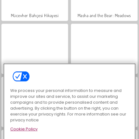
Mücevher Bahçesi Hikayesi
Masha and the Bear: Meadows
Scala 40
İçecekleri Eşle
We process your personal information to measure and
improve our sites and service, to assist our marketing
campaigns and to provide personalised content and
advertising. By clicking the button on the right, you can
exercise your privacy rights. For more information see our
privacy notice
Büyük Mahjong Eşleme
Moda Prensesleri
Cookie Policy