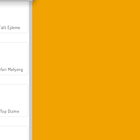
Tatlı Eşleme
fari Mahjong
Top Dizme