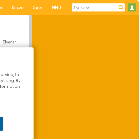
on
Beceri
Spor
MMO
Senin için
Elvenar
ervice, to
tising. By
Hastane Cerrah Doktor Oyunu
information
Arazi Aracı Tırmanışı 4x4