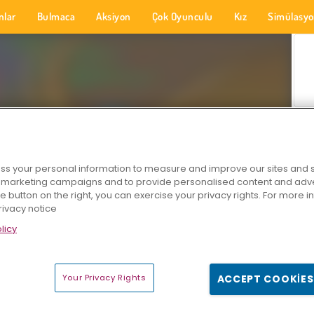
nlar
Bulmaca
Aksiyon
Çok Oyunculu
Kız
Simülasy
s your personal information to measure and improve our sites and s
r marketing campaigns and to provide personalised content and adver
he button on the right, you can exercise your privacy rights. For more 
rivacy notice
licy
Your Privacy Rights
ACCEPT COOKIES