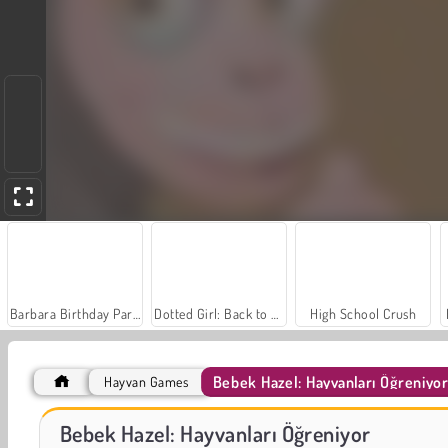
Barbara Birthday Party
Dotted Girl: Back to School
High School Crush
Bebek Hazel: Hayvanları Öğreniyo
Hayvan Games
Farm Merge Valley
Masha and the Bear: Meadows
Bebek Hazel: Hayvanları Öğreniyor