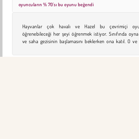
oyuncuların % 70'sı bu oyunu beğendi
Hayvanlar çok havalı ve Hazel bu çevrimiçi oy
arkadaşları bu öğleden sonra bir yaban hayatı sığına
öğrenebileceği her şeyi öğrenmek istiyor. Sınıfında oyn
ve saha gezisinin başlamasını beklerken ona katıl. O ve 
Hayvan
Bebek
Bebek Hazel
Bebek Bakıcılığı
ŞİR
Ku