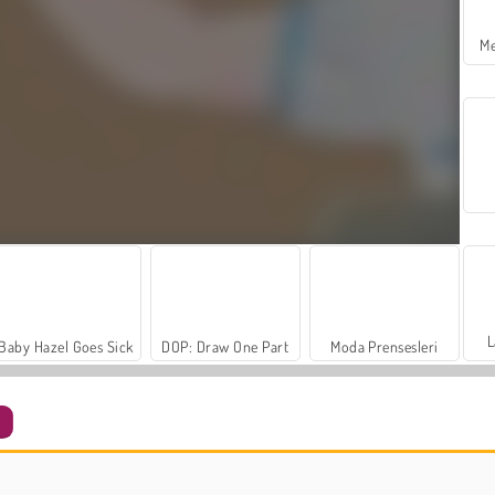
Me
L
Baby Hazel Goes Sick
DOP: Draw One Part
Moda Prensesleri
r
Bardakları Doldur
One More Flight