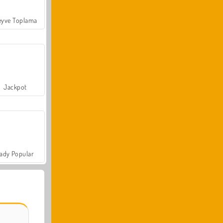
yve Toplama
Jackpot
ady Popular