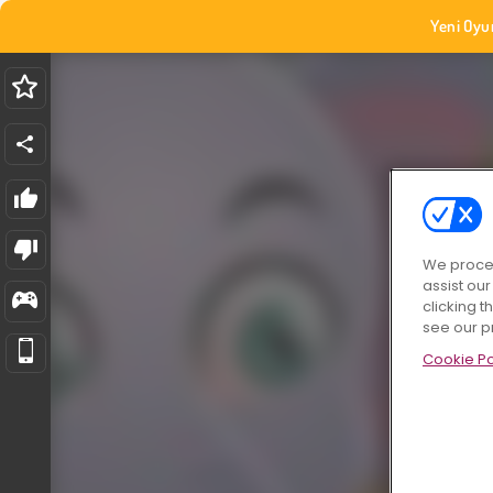
Yeni Oyu
We proces
assist ou
clicking t
see our p
Cookie Po