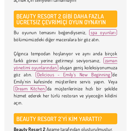
BEAUTY RESORT 2 GIBI DAHA FAZLA
ÜCRETSIZ ÇEVRIMIÇI OYUN OYNAYIN
Bu oyunun temasını beğendiyseniz,
spa oyunları
bölümümüzdeki diğer maceralara bir göz atın.
Çılgınca tempodan hoşlanıyor ve aynı anda birçok
farklı görevi yerine getirmeyi seviyorsanız,
zaman
yönetimi oyunlarından
oluşan geniş koleksiyonumuza
göz atın.
Delicious - Emily's New Beginning
'de
Emily'nin kafesinde müşterilere servis yapın. Veya
Dream Kitchen
'da müşterilerinize hızlı bir şekilde
hizmet ederek her türlü restoran ve yiyeceğin kilidini
açın.
BEAUTY RESORT 2'YI KIM YARATTI?
Beauty Resort 2
Agame tarafından oluşturulmuştur.