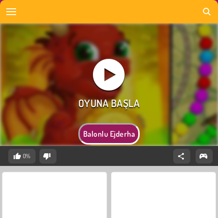
Balonlu Ejderha
0%