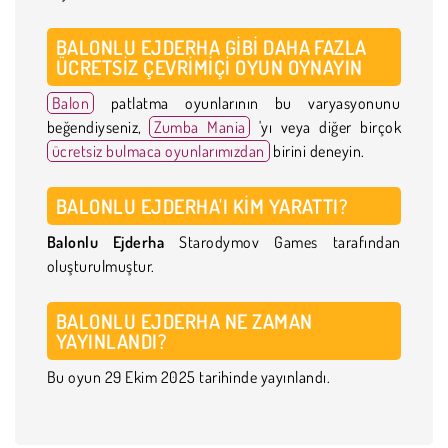
BALONLU EJDERHA GIBI DAHA FAZLA
ÜCRETSIZ ÇEVRIMIÇI OYUN OYNAYIN
Balon
patlatma oyunlarının bu varyasyonunu
beğendiyseniz,
Zumba Mania
'yı veya diğer birçok
ücretsiz bulmaca oyunlarımızdan
birini deneyin.
BALONLU EJDERHA'I KIM YARATTI?
Balonlu Ejderha
Starodymov Games tarafından
oluşturulmuştur.
BALONLU EJDERHA NE ZAMAN
YAYINLANDI?
Bu oyun 29 Ekim 2025 tarihinde yayınlandı.