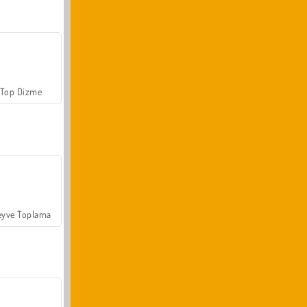
Top Dizme
yve Toplama