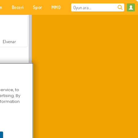
on
Beceri
Spor
MMO
Senin için
Elvenar
ervice, to
tising. By
Hastane Cerrah Doktor Oyunu
information