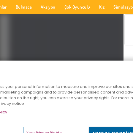
nlar
Bulmaca
Aksiyon
Çok Oyunculu
Kız
Simülasy
s your personal information to measure and improve our sites and s
r marketing campaigns and to provide personalised content and adver
he button on the right, you can exercise your privacy rights. For more 
rivacy notice
licy
Your Privacy Rights