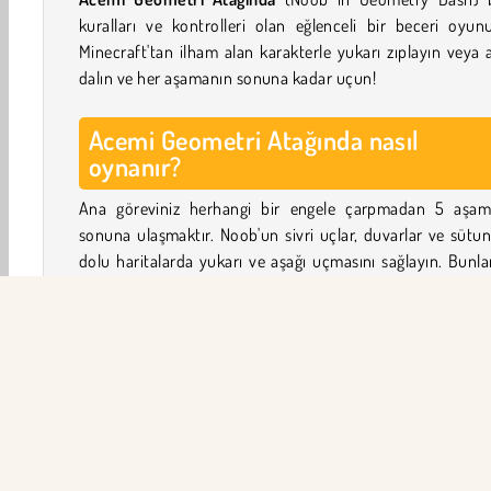
kuralları ve kontrolleri olan eğlenceli bir beceri oyun
Minecraft'tan ilham alan karakterle yukarı zıplayın veya 
dalın ve her aşamanın sonuna kadar uçun!
Acemi Geometri Atağında nasıl
oynanır?
Ana göreviniz herhangi bir engele çarpmadan 5 aşam
sonuna ulaşmaktır. Noob'un sivri uçlar, duvarlar ve sütun
dolu haritalarda yukarı ve aşağı uçmasını sağlayın. Bunl
herhangi birine dokunursanız, turu kaybedersiniz ve et
başına geri dönersiniz. Dikkatli olun, çünkü siz ilerle
seviyeler daha da zorlaşıyor!
Her aşamanın sonunda, bitiş çizgisinden hemen önce, y
bir anahtar göreceksiniz. Bu anahtarlar ana me
kostümlerle değiştirilebilir. Karakterinizi ve ardında bıra
renkli izi kişiselleştirin.