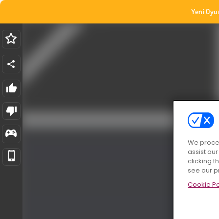
Yeni Oyu
We proces
assist ou
clicking t
see our p
Cookie Po