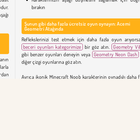
udur.
bırakın
aşağı
Şunun gibi daha fazla ücretsiz oyun oynayın: Acemi
Geometri Atağında
Reflekslerinizi test etmek için daha fazla oyun arıyorsa
beceri oyunları kategorimize
bir göz atın.
Geometry Vi
gibi benzer oyunları deneyin veya
Geometry Neon Dash
anın
diğer çizgi oyunlarına göz atın.
larla
ardan
Ayrıca ikonik Minecraft Noob karakterinin oynadığı daha f
abın
oyunumuz var, bunları
zanaat oyunları sayfamı
dikçe
bulabilirsiniz.
Acemi Geometri Atağında'i kim yarattı?
üzen
Acemi Geometri Atağında
Playgama tarafın
nüde
oluşturulmuştur.
ktığı