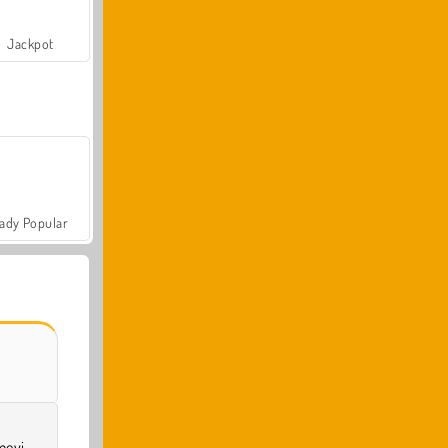
Jackpot
ady Popular
meyi