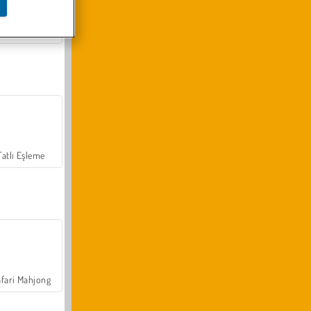
Arazi Aracı Tırmanışı 4x4
Tatlı Eşleme
fari Mahjong