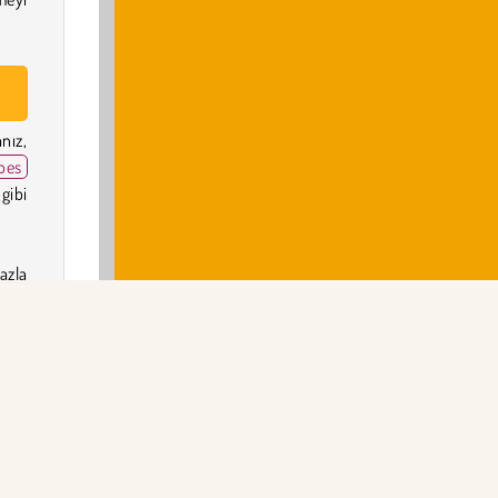
nız,
bes
gibi
azla
zda
dan