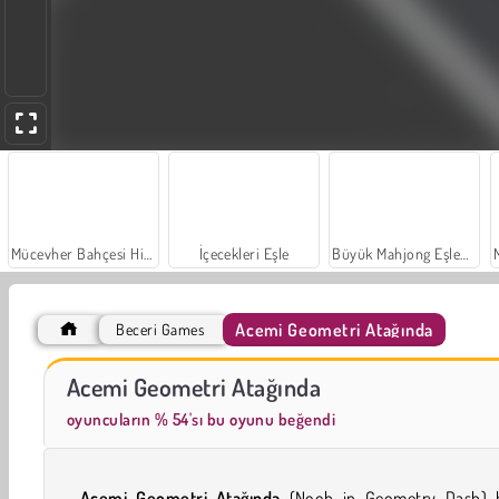
Mücevher Bahçesi Hikayesi
İçecekleri Eşle
Büyük Mahjong Eşleme
Acemi Geometri Atağında
Beceri Games
Farm Merge Valley
Sosyal İskambil
Acemi Geometri Atağında
oyuncuların % 54'sı bu oyunu beğendi
Acemi Geometri Atağında
(Noob in Geometry Dash) b