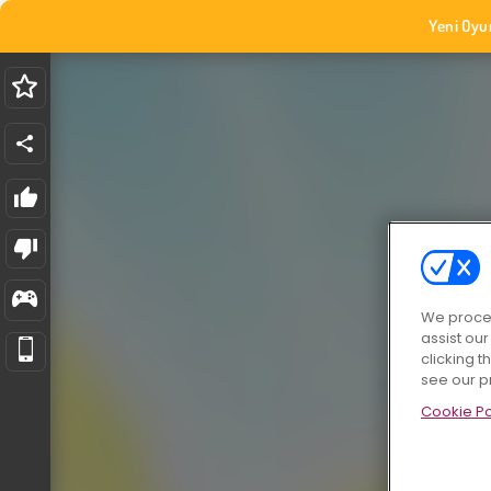
Yeni Oyu
We proces
assist ou
clicking t
see our p
Cookie Po