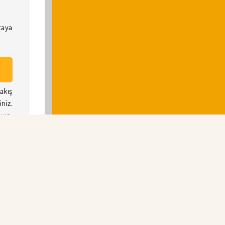
taya
akış
niz.
yın.
eşen
zdan
ndan