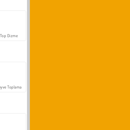
Top Dizme
yve Toplama