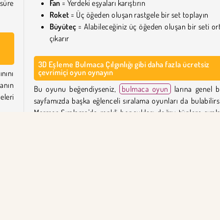
 süre
Fan
= Yerdeki eşyaları karıştırın
Roket
= Üç öğeden oluşan rastgele bir set toplayın
Büyüteç
= Alabileceğiniz üç öğeden oluşan bir seti or
çıkarır
3D Eşleme Bulmaca Çılgınlığı gibi daha fazla ücretsiz
çevrimiçi oyun oynayın
nını
ranın
Bu oyunu beğendiyseniz,
bulmaca oyun
larına genel b
leri
sayfamızda başka eğlenceli sıralama oyunları da bulabilirsi
Mermer Sıralama'da renkli boncukları doğru tüplere sırala
Tropik bir adayı keşfedin ve
Tropik
Birleştirme'de eşl
sütun
öğeleri gruplayın veya birçok
karo
eşleştirme oyunumu
emsil
birini deneyin.
ynı
3D Eşleme Bulmaca Çılgınlığı'yı kim yarattı?
3D Eşleme Bulmaca Çılgınlığı
Inlogic Software tarafı
buğu
oluşturulmuştur.
için
nıza