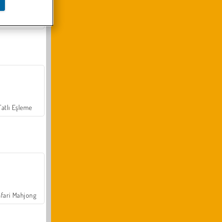
Arazi Aracı Tırmanışı 4x4
Tatlı Eşleme
fari Mahjong