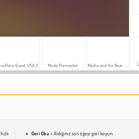
L
Trollface Quest: USA 2
Moda Prensesleri
Masha and the Bear: Meadows
Harvest Honors Classic
Farm Merge Valley
 hızlı
Geri Oku
= Aldığınız son öğeyi geri koyun