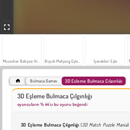
Mücevher Bahçesi Hikayesi
Büyük Mahjong Eşleme
İçecekleri Eşle
3D Eşleme Bulmaca Çılgınlığı
Bulmaca Games
Scala 40
Sosyal İskambil
3D Eşleme Bulmaca Çılgınlığı
oyuncuların % 44'sı bu oyunu beğendi
3D Eşleme Bulmaca Çılgınlığı
(
3D Match Puzzle Mania
)