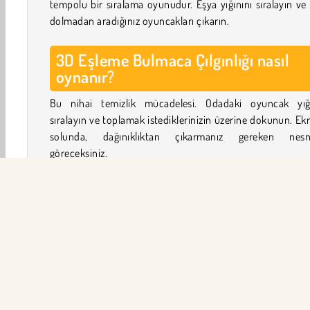
tempolu bir sıralama oyunudur. Eşya yığınını sıralayın ve
dolmadan aradığınız oyuncakları çıkarın.
3D Eşleme Bulmaca Çılgınlığı nasıl
oynanır?
Bu nihai temizlik mücadelesi. Odadaki oyuncak yığı
sıralayın ve toplamak istediklerinizin üzerine dokunun. Ek
solunda, dağınıklıktan çıkarmanız gereken nesne
göreceksiniz.
Ekranın sol tarafında ayrıca boş yuvalardan oluşan bir 
göreceksiniz. Bunlar, almanıza izin verilen öğe sayısını t
eder.
Bir öğeyi bir kez aldığınızda, geri koyamazsınız!
A
türden üç öğe toplayarak yuvaları temizleyebilirsiniz.
Ekranın üst kısmında yeşil bir zamanlayıcı çu
göreceksiniz. Süre dolmadan önce seviyeyi bitirmek 
soldaki tüm hedefleri tamamlayın. Seviyeleri tamamlama