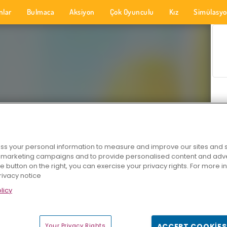
nlar
Bulmaca
Aksiyon
Çok Oyunculu
Kız
Simülasy
s your personal information to measure and improve our sites and s
r marketing campaigns and to provide personalised content and adver
he button on the right, you can exercise your privacy rights. For more 
rivacy notice
licy
Your Privacy Rights
ACCEPT COOKIES