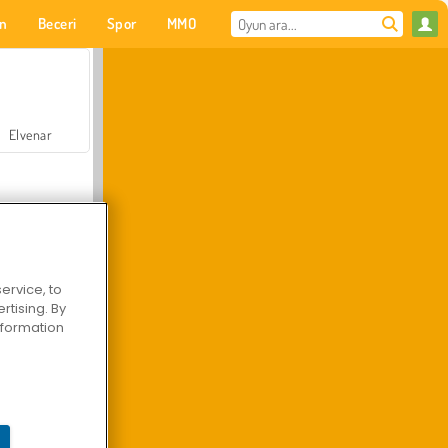
on
Beceri
Spor
MMO
Senin için
Elvenar
ervice, to
tising. By
Hastane Cerrah Doktor Oyunu
information