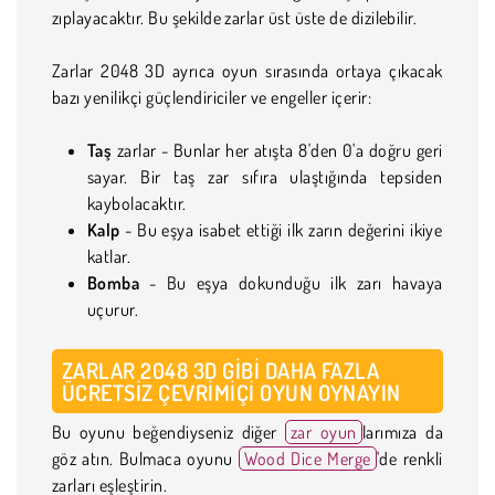
zıplayacaktır. Bu şekilde zarlar üst üste de dizilebilir.
Zarlar 2048 3D ayrıca oyun sırasında ortaya çıkacak
bazı yenilikçi güçlendiriciler ve engeller içerir:
Taş
zarlar - Bunlar her atışta 8'den 0'a doğru geri
sayar. Bir taş zar sıfıra ulaştığında tepsiden
kaybolacaktır.
Kalp
- Bu eşya isabet ettiği ilk zarın değerini ikiye
katlar.
Bomba
- Bu eşya dokunduğu ilk zarı havaya
uçurur.
ZARLAR 2048 3D GIBI DAHA FAZLA
ÜCRETSIZ ÇEVRIMIÇI OYUN OYNAYIN
Bu oyunu beğendiyseniz diğer
zar oyun
larımıza da
göz atın. Bulmaca oyunu
Wood Dice Merge
'de renkli
zarları eşleştirin.