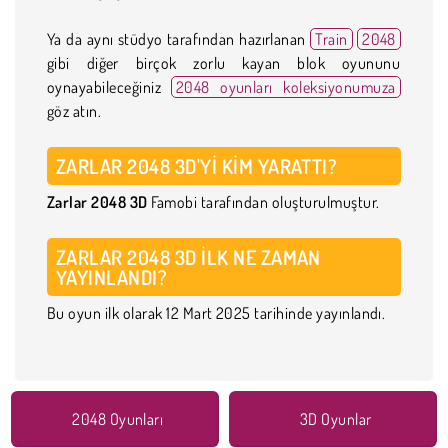
Ya da aynı stüdyo tarafından hazırlanan
Train
2048
gibi diğer birçok zorlu kayan blok oyununu
oynayabileceğiniz
2048 oyunları koleksiyonumuza
göz atın.
ZARLAR 2048 3D'YI KIM YARATTI?
Zarlar 2048 3D
Famobi tarafından oluşturulmuştur.
ZARLAR 2048 3D ILK NE ZAMAN
YAYINLANDI?
Bu oyun ilk olarak 12 Mart 2025 tarihinde yayınlandı.
2048 Oyunları
3D Oyunlar