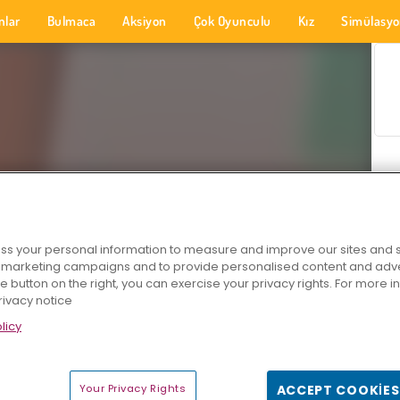
nlar
Bulmaca
Aksiyon
Çok Oyunculu
Kız
Simülasy
s your personal information to measure and improve our sites and s
r marketing campaigns and to provide personalised content and adver
he button on the right, you can exercise your privacy rights. For more 
rivacy notice
licy
Your Privacy Rights
ACCEPT COOKIES