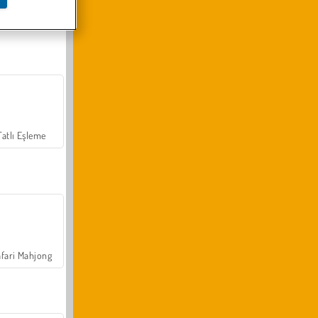
Arazi Aracı Tırmanışı 4x4
Tatlı Eşleme
fari Mahjong