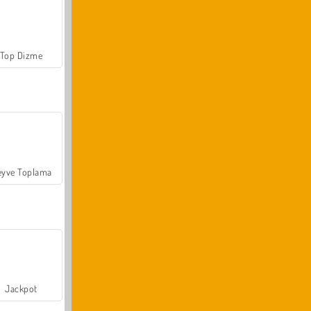
Top Dizme
yve Toplama
Jackpot