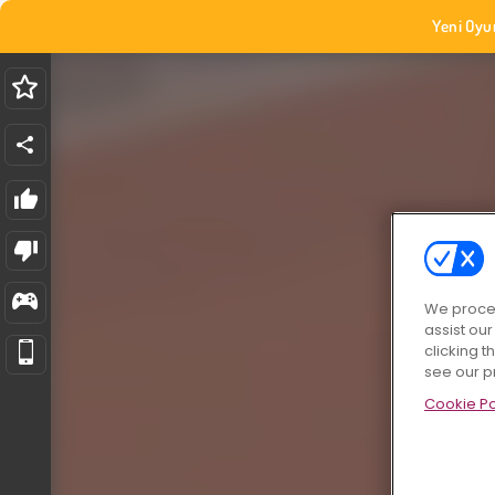
Yeni Oyu
We proces
assist ou
clicking t
see our p
Cookie Po