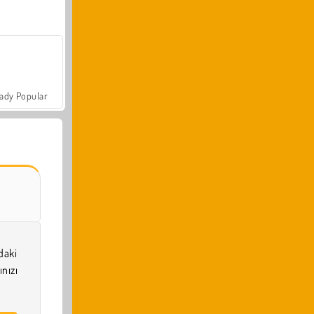
ady Popular
daki
nızı