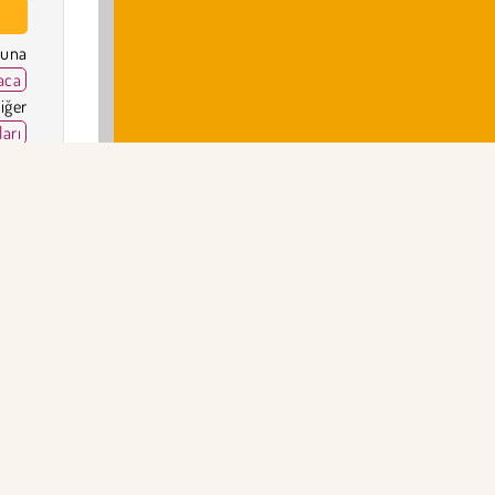
una
aca
iğer
arı