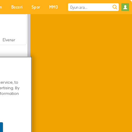
on
Beceri
Spor
MMO
Senin için
Elvenar
ervice, to
tising. By
Hastane Cerrah Doktor Oyunu
information