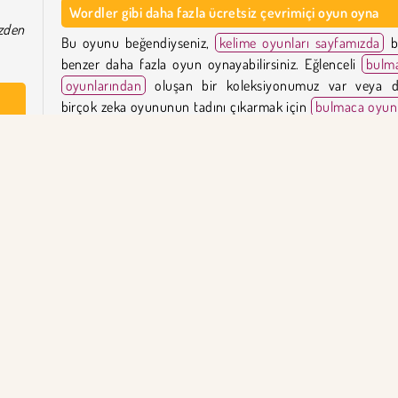
Wordler gibi daha fazla ücretsiz çevrimiçi oyun oyna
zden
Bu oyunu beğendiyseniz,
kelime oyunları sayfamızda
b
benzer daha fazla oyun oynayabilirsiniz. Eğlenceli
bulm
oyunlarından
oluşan bir koleksiyonumuz var veya d
birçok zeka oyununun tadını çıkarmak için
bulmaca oyunl
kategori sayfamıza göz atın.
fleri
ranı
Wordler'ı kim yarattı?
ımcı
Wordier
MoviSoft tarafından oluşturulmuştur.
edir.
Wordler ilk ne zaman yayınlandı?
nlış
Oyunun bu web sürümü Ocak 2025'te yayınlandı.
 Oyunculu
Sözcük