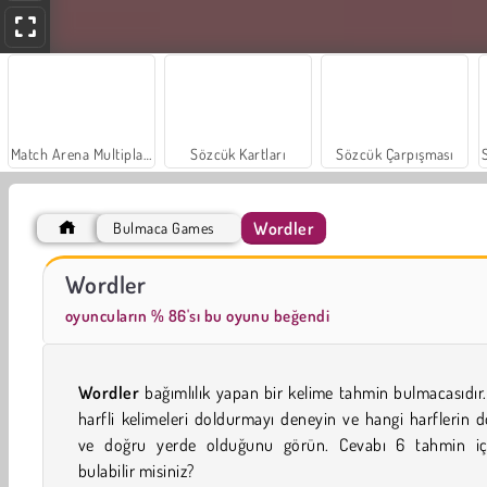
Match Arena Multiplayer
Sözcük Kartları
Sözcük Çarpışması
Wordler
Bulmaca Games
Baykuş ile Kelime Bulmaca
Kelimelerden Kelimeler Üret
Wordler
oyuncuların % 86'sı bu oyunu beğendi
Wordler
bağımlılık yapan bir kelime tahmin bulmacasıdır
harfli kelimeleri doldurmayı deneyin ve hangi harflerin 
ve doğru yerde olduğunu görün. Cevabı 6 tahmin iç
bulabilir misiniz?