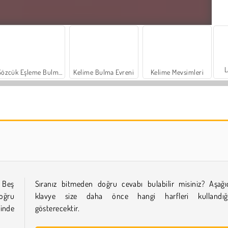
L
Sözcük Eşleme Bulmacası
Kelime Bulma Evreni
Kelime Mevsimleri
Prof. Bilgin ile Kelimeler
Karışık Kelimeler - Aile Öyküleri
. Beş
Sıranız bitmeden doğru cevabı bulabilir misiniz? Aşağı
doğru
klavye size daha önce hangi harfleri kullandığı
inde
gösterecektir.