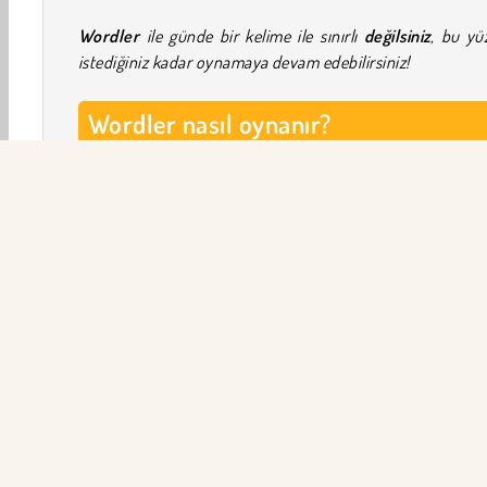
Wordler
ile günde bir kelime ile sınırlı
değilsiniz
, bu yü
istediğiniz kadar oynamaya devam edebilirsiniz!
Wordler nasıl oynanır?
Oyunu kazanmak için beş harfli kelimeyi tahmin edin. Har
yazın veya kelimeyi doldurmak için dokunmatik ek
kullanın. Aşağıdaki ipuçları bulmacayı çözmenize yard
olacaktır:
Eğer bir harf yeşile dönerse, harf doğru ve doğru yerd
Bir harf sarıya dönerse, harf doğrudur ancak ya
yerdedir.
Eğer bir harf griye dönerse, harf yanlıştır.
HTML5
Mobil
Popüler Oyunlar
Bulmaca
Tek