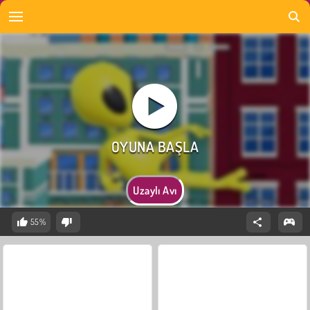
Uzaylı Avı
55%