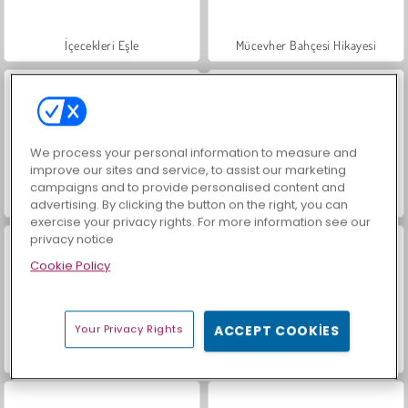
İçecekleri Eşle
Mücevher Bahçesi Hikayesi
We process your personal information to measure and
improve our sites and service, to assist our marketing
campaigns and to provide personalised content and
Büyük Mahjong Eşleme
Moda Prensesleri
advertising. By clicking the button on the right, you can
exercise your privacy rights. For more information see our
privacy notice
Cookie Policy
Your Privacy Rights
ACCEPT COOKIES
Scala 40
Heroes of Myths