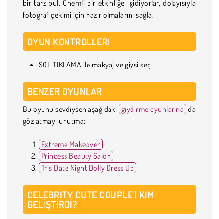
bir tarz bul. Önemli bir etkinliğe gidiyorlar, dolayısıyla
fotoğraf çekimi için hazır olmalarını sağla.
OYUN KONTROLLERI
SOL TIKLAMA ile makyaj ve giysi seç.
BENZER OYUNLAR
Bu oyunu sevdiysen aşağıdaki
giydirme oyunlarına
da
göz atmayı unutma:
Extreme Makeover
Princess Beauty Salon
Tris Date Night Dolly Dress Up
CELEBRITY CUTE COUPLE'I KIM
GELIŞTIRDI?