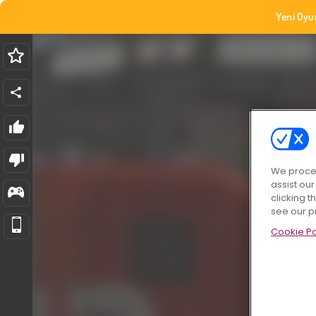
Yeni Oyu
We proces
assist ou
clicking t
see our p
Cookie Po