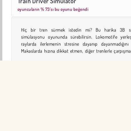
Train Driver Simulator
oyuncuların % 73'sı bu oyunu beğendi
Hiç bir tren sürmek istedin mi? Bu harika 3B s
ve daha pek çok şeyle ilgilenmen gerekecek. Trenini so
simülasyonu oyununda sürebilirsin. Lokomotife yerle
raylarda ilerlemenin stresine dayanıp dayanmadığını 
Makaslarda hızına dikkat etmen, diğer trenlerle çarpış
2019’NİN EN İYİLERİ
Erkek
Sürüş
Simülasyon
ŞİR
Ku