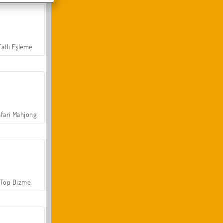
Tatlı Eşleme
fari Mahjong
Top Dizme