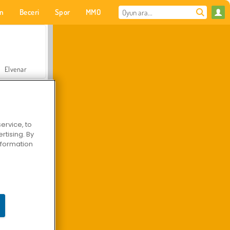
on
Beceri
Spor
MMO
Senin için
Elvenar
ervice, to
tising. By
Hastane Cerrah Doktor Oyunu
information
Arazi Aracı Tırmanışı 4x4