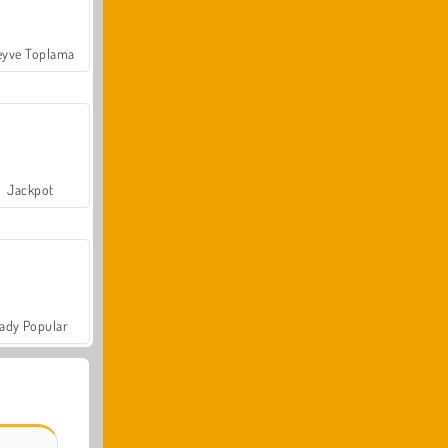
yve Toplama
Jackpot
ady Popular