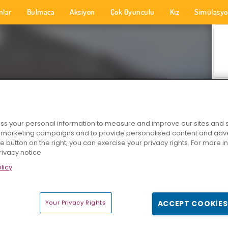
nlar
Bulmaca
Aksiyon
Çok Oyunculu
Kız
Simülasy
s your personal information to measure and improve our sites and s
r marketing campaigns and to provide personalised content and adver
he button on the right, you can exercise your privacy rights. For more 
rivacy notice
licy
Your Privacy Rights
ACCEPT COOKIES