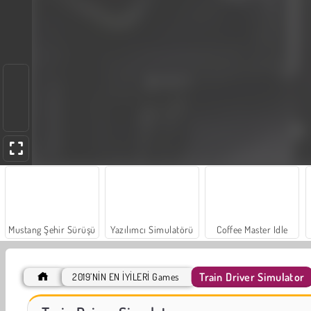
Mustang Şehir Sürüşü
Yazılımcı Simulatörü
Coffee Master Idle
Train Driver Simulator
2019’NİN EN İYİLERİ Games
Büyük Mahjong Eşleme
Trollface Quest: USA 2