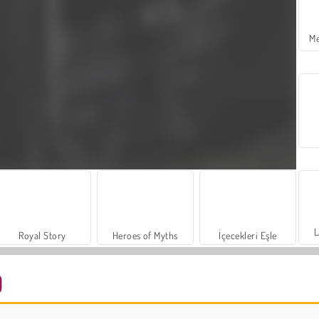
Me
L
Royal Story
Heroes of Myths
İçecekleri Eşle
Moda Prensesleri
Mücevher Bahçesi Hikayesi