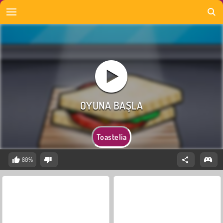
Toastelia
80%