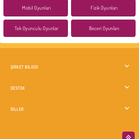
Mobil Oyunlari
Fizik Oyunları
Tek Oyunculu Oyunlar
Beceri Oyunları
ŞİRKET BİLGİSİ
Kullanım Koşulları
DESTEK
Gizlilik İlkesi
Yardım
DİLLER
Çerezler
British English
Çerez Onayı