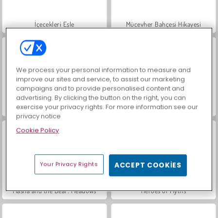
İçecekleri Eşle
Mücevher Bahçesi Hikayesi
We process your personal information to measure and
improve our sites and service, to assist our marketing
campaigns and to provide personalised content and
advertising. By clicking the button on the right, you can
exercise your privacy rights. For more information see our
Büyük Mahjong Eşleme
Trollface Quest: USA 2
privacy notice
Cookie Policy
Your Privacy Rights
ACCEPT COOKIES
Masha and the Bear: Meadows
Heroes of Myths