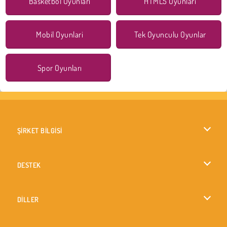
Basketbol Oyunları
HTML5 Oyunları
Mobil Oyunlari
Tek Oyunculu Oyunlar
Spor Oyunları
ŞİRKET BİLGİSİ
Kullanım Koşulları
DESTEK
Gizlilik İlkesi
Yardım
DİLLER
Çerezler
English