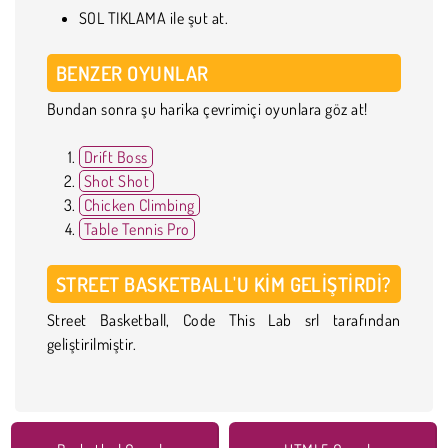
SOL TIKLAMA ile şut at.
BENZER OYUNLAR
Bundan sonra şu harika çevrimiçi oyunlara göz at!
Drift Boss
Shot Shot
Chicken Climbing
Table Tennis Pro
STREET BASKETBALL'U KIM GELIŞTIRDI?
Street Basketball, Code This Lab srl tarafından
geliştirilmiştir.