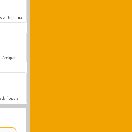
yve Toplama
Jackpot
ady Popular