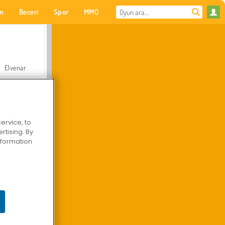
on
Beceri
Spor
MMO
Senin için
Elvenar
ervice, to
tising. By
Hastane Cerrah Doktor Oyunu
information
Arazi Aracı Tırmanışı 4x4