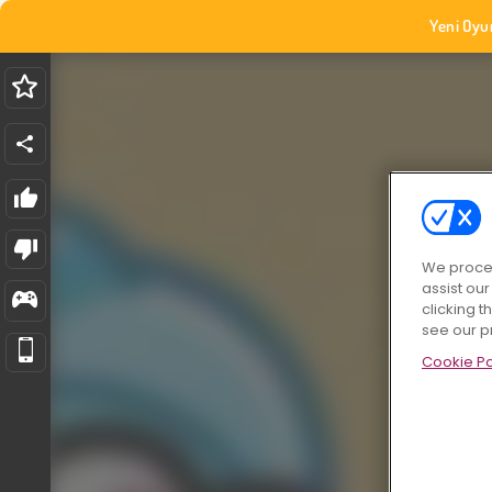
Yeni Oyu
We proces
assist ou
clicking t
see our p
Cookie Po