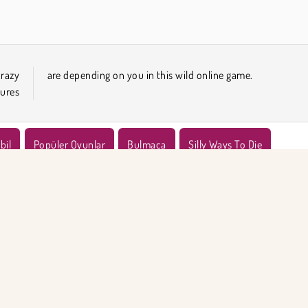
razy
are depending on you in this wild online game.
tures
bil
Popüler Oyunlar
Bulmaca
Silly Ways To Die
KET BİLGİSİ
DESTEK
llanım Koşulları
Çerezler
Yardım