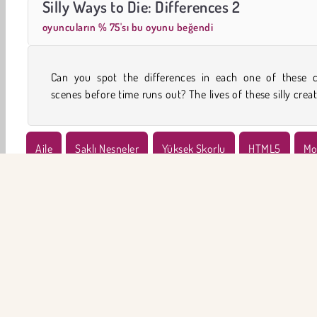
Silly Ways to Die: Differences 2
oyuncuların % 75'sı bu oyunu beğendi
Can you spot the differences in each one of these c
scenes before time runs out? The lives of these silly crea
Aile
Saklı Nesneler
Yüksek Skorlu
HTML5
Mo
Tek Oyunculu
Beceri
ŞİR
Ku