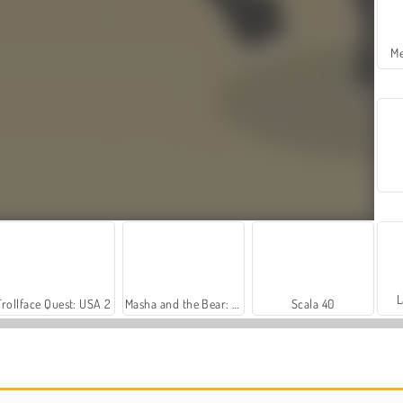
Me
L
Trollface Quest: USA 2
Masha and the Bear: Meadows
Scala 40
Silly Ways to Die: Differences
Royal Story