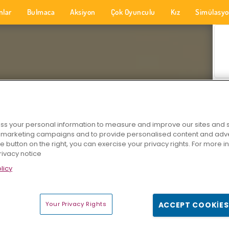
nlar
Bulmaca
Aksiyon
Çok Oyunculu
Kız
Simülasy
s your personal information to measure and improve our sites and s
r marketing campaigns and to provide personalised content and adver
he button on the right, you can exercise your privacy rights. For more 
rivacy notice
licy
Your Privacy Rights
ACCEPT COOKIES