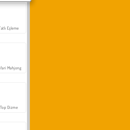
Tatlı Eşleme
fari Mahjong
Top Dizme