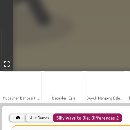
Mücevher Bahçesi Hikayesi
İçecekleri Eşle
Büyük Mahjong Eşleme
Silly Ways to Die: Differences 2
Aile Games
Sosyal İskambil
Farm Merge Valley