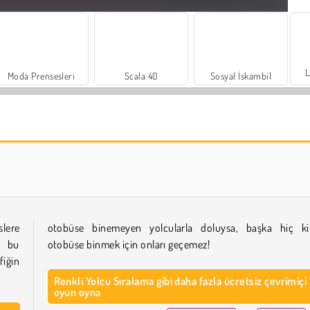
L
Moda Prensesleri
Scala 40
Sosyal İskambil
Farm Merge Valley
Heroes of Myths
lere
otobüse binemeyen yolcularla doluysa, başka hiç k
e bu
otobüse binmek için onları geçemez!
fiğin
Renkli Yolcu Sıralama gibi daha fazla ücretsiz çevrimiçi
oyun oyna