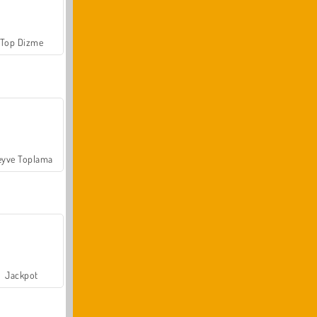
Top Dizme
yve Toplama
Jackpot