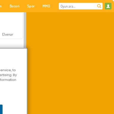
on
Beceri
Spor
MMO
Senin için
Elvenar
ervice, to
tising. By
Hastane Cerrah Doktor Oyunu
information