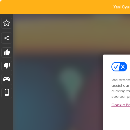
Yeni Oyu
We proces
assist ou
clicking t
see our p
Cookie Po