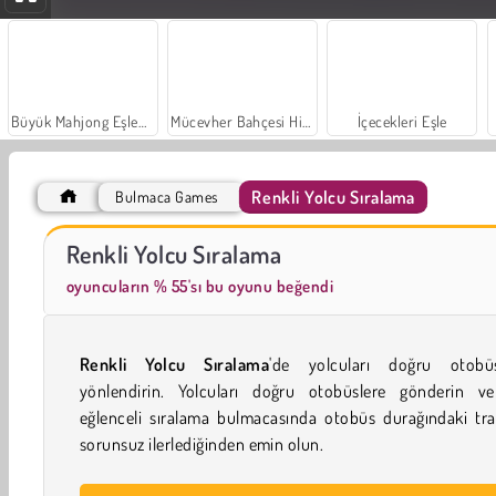
Büyük Mahjong Eşleme
Mücevher Bahçesi Hikayesi
İçecekleri Eşle
Renkli Yolcu Sıralama
Bulmaca Games
Trollface Quest: USA 2
Masha and the Bear: Meadows
Renkli Yolcu Sıralama
oyuncuların % 55'sı bu oyunu beğendi
Renkli Yolcu Sıralama
'de yolcuları doğru otobüs
yönlendirin. Yolcuları doğru otobüslere gönderin v
eğlenceli sıralama bulmacasında otobüs durağındaki tra
sorunsuz ilerlediğinden emin olun.