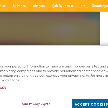
nlar
Bulmaca
Aksiyon
Çok Oyunculu
Kız
Simülasy
s your personal information to measure and improve our sites and s
r marketing campaigns and to provide personalised content and adver
he button on the right, you can exercise your privacy rights. For more 
rivacy notice
licy
Your Privacy Rights
ACCEPT COOKIES