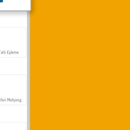
Arazi Aracı Tırmanışı 4x4
Tatlı Eşleme
fari Mahjong