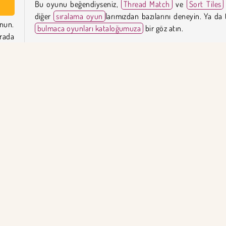
Bu oyunu beğendiyseniz,
Thread Match
ve
Sort Tiles
diğer
sıralama oyun
larımızdan bazılarını deneyin. Ya da
nun.
bulmaca oyunları kataloğumuza
bir göz atın.
orada
!
Renkli Yolcu Sıralama'yı kim yarattı?
Renkli Yolcu Sıralama
Playgama tarafından oluşturulmuştu
tobüs
diğer
Renkli Yolcu Sıralama ne zaman yayınlandı?
Bu oyun 16 Ocak 2026 tarihinde yayınlandı.
arını
karo
bil
Popüler Oyunlar
Bulmaca
Tek Oyunculu
Şimdi D