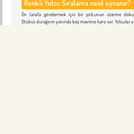
Renkli Yolcu Sıralama nasıl oynanır?
Ön tarafa göndermek için bir yolcunun üzerine doku
Otobüs durağının yanında beş mavimsi karo var. Yolcular 
otobüse binmek için sıraya girebilir - her karo için bir yolcu
Yolcular sadece aynı renkteki bir otobüse binebilirler. O
durağına ulaşabilmeleri için yollarının su, binalar veya 
çöp adamlar tarafından kapatılmamış olması gerekir.
Doğru yolcuların öne geçmesi için bir yol açmanın yoll
bulmaya çalışın. Otobüs durağının önündeki beş mavi 
3D
Zeka
HTML5
Mantık
3 Eşleştirme
Mo