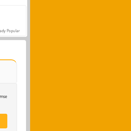
ady Popular
imse