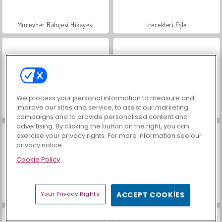
Mücevher Bahçesi Hikayesi
İçecekleri Eşle
We process your personal information to measure and
improve our sites and service, to assist our marketing
Büyük Mahjong Eşleme
Scala 40
campaigns and to provide personalised content and
advertising. By clicking the button on the right, you can
exercise your privacy rights. For more information see our
privacy notice
Cookie Policy
Tic Tac Toe Paper
Arkadaşlarla Tic Tac Toe
Your Privacy Rights
ACCEPT COOKIES