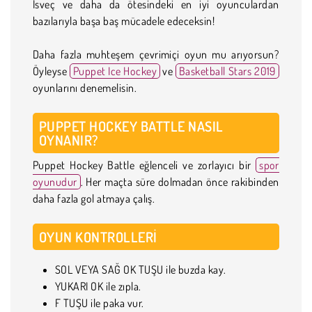
İsveç ve daha da ötesindeki en iyi oyunculardan
bazılarıyla başa baş mücadele edeceksin!
Daha fazla muhteşem çevrimiçi oyun mu arıyorsun?
Öyleyse
Puppet Ice Hockey
ve
Basketball Stars 2019
oyunlarını denemelisin.
PUPPET HOCKEY BATTLE NASIL
OYNANIR?
Puppet Hockey Battle eğlenceli ve zorlayıcı bir
spor
oyunudur
. Her maçta süre dolmadan önce rakibinden
daha fazla gol atmaya çalış.
OYUN KONTROLLERI
SOL VEYA SAĞ OK TUŞU ile buzda kay.
YUKARI OK ile zıpla.
F TUŞU ile paka vur.