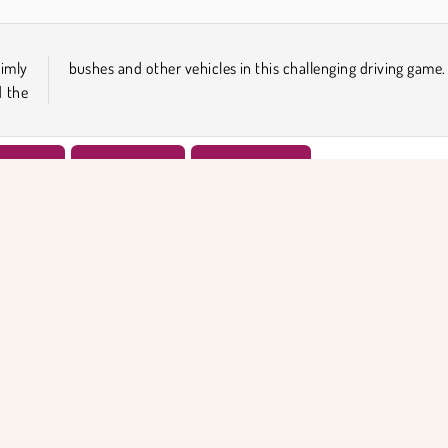
dimly
bushes and other vehicles in this challenging driving game.
d the
ülasyon
Tek Oyunculu
Trafik oyunları
KET BİLGİSİ
DESTEK
llanım Koşulları
Çerezler
Yardım
Gizlilik İlkesi
Çerez Onayı