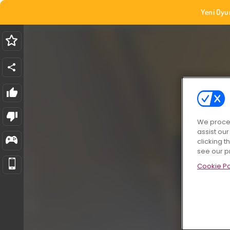
Yeni Oyu
We proces
assist ou
clicking t
see our p
Cookie Po