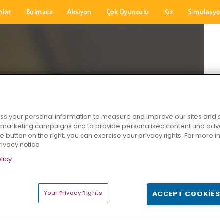
nlar
Bulmaca
Aksiyon
Çok Oyunculu
Kız
Simülasy
s your personal information to measure and improve our sites and s
r marketing campaigns and to provide personalised content and adver
he button on the right, you can exercise your privacy rights. For more 
rivacy notice
licy
Your Privacy Rights
ACCEPT COOKIES