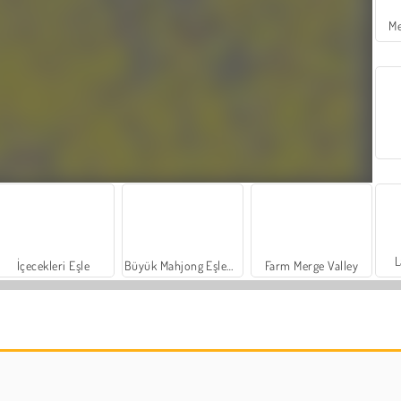
Me
L
İçecekleri Eşle
Büyük Mahjong Eşleme
Farm Merge Valley
Let's Fish!
Sosyal İskambil