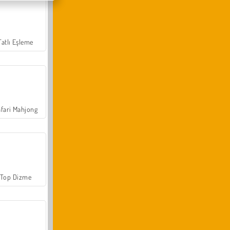
Tatlı Eşleme
fari Mahjong
Top Dizme