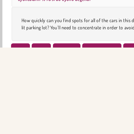
How quickly can you find spots for all of the cars in this 
lit parking lot? You’ll need to concentrate in order to avoi
Erkek
Araba
Park Etme
Popüler Oyunlar
Sim
ŞİR
Ku