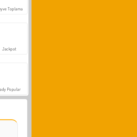
yve Toplama
Jackpot
ady Popular