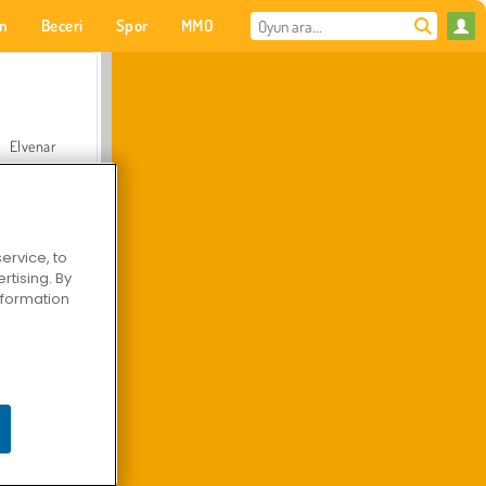
on
Beceri
Spor
MMO
Senin için
Elvenar
ervice, to
tising. By
Hastane Cerrah Doktor Oyunu
information
Arazi Aracı Tırmanışı 4x4