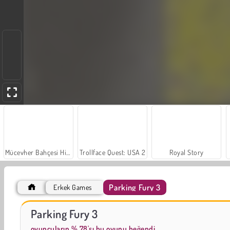
Mücevher Bahçesi Hikayesi
Trollface Quest: USA 2
Royal Story
Parking Fury 3
Erkek Games
Masha and the Bear: Meadows
Scala 40
Parking Fury 3
oyuncuların % 78'sı bu oyunu beğendi